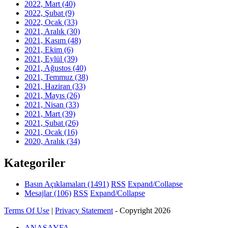
2022, Mart
(40)
2022, Şubat
(9)
2022, Ocak
(33)
2021, Aralık
(30)
2021, Kasım
(48)
2021, Ekim
(6)
2021, Eylül
(39)
2021, Ağustos
(40)
2021, Temmuz
(38)
2021, Haziran
(33)
2021, Mayıs
(26)
2021, Nisan
(33)
2021, Mart
(39)
2021, Şubat
(26)
2021, Ocak
(16)
2020, Aralık
(34)
Kategoriler
Basın Açıklamaları
(1491)
RSS
Expand/Collapse
Mesajlar
(106)
RSS
Expand/Collapse
Terms Of Use
|
Privacy Statement
-
Copyright 2026
ANASAYFA