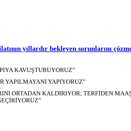
latının yıllardır bekleyen sorunlarını çözm
YAPIYA KAVUŞTURUYORUZ”
IR YAPILMAYANI YAPIYORUZ”
RINI ORTADAN KALDIRIYOR; TERFİDEN MAA
GEÇİRİYORUZ”