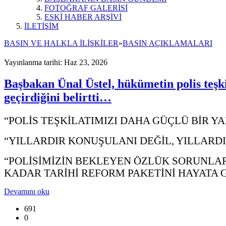
FOTOĞRAF GALERİSİ
ESKİ HABER ARŞİVİ
İLETİŞİM
BASIN VE HALKLA İLİŞKİLER
»
BASIN AÇIKLAMALARI
Yayınlanma tarihi: Haz 23, 2026
Başbakan Ünal Üstel, hükümetin polis teşki
geçirdiğini belirtti…
“POLİS TEŞKİLATIMIZI DAHA GÜÇLÜ BİR 
“YILLARDIR KONUŞULANI DEĞİL, YILLARD
“POLİSİMİZİN BEKLEYEN ÖZLÜK SORUNLA
KADAR TARİHİ REFORM PAKETİNİ HAYATA 
Devamını oku
691
0