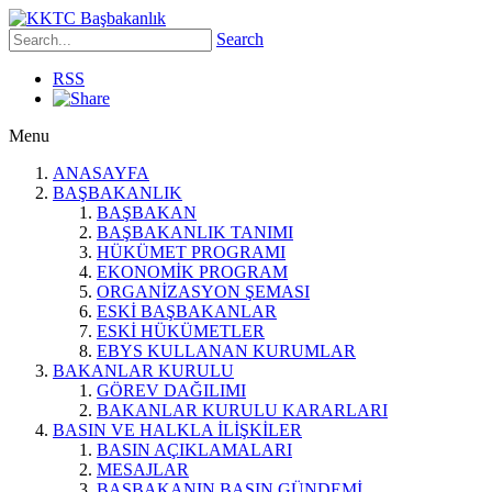
Search
RSS
Menu
ANASAYFA
BAŞBAKANLIK
BAŞBAKAN
BAŞBAKANLIK TANIMI
HÜKÜMET PROGRAMI
EKONOMİK PROGRAM
ORGANİZASYON ŞEMASI
ESKİ BAŞBAKANLAR
ESKİ HÜKÜMETLER
EBYS KULLANAN KURUMLAR
BAKANLAR KURULU
GÖREV DAĞILIMI
BAKANLAR KURULU KARARLARI
BASIN VE HALKLA İLİŞKİLER
BASIN AÇIKLAMALARI
MESAJLAR
BAŞBAKANIN BASIN GÜNDEMİ