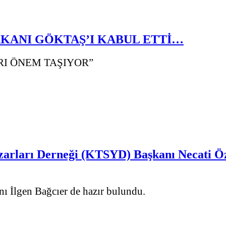
AKANI GÖKTAŞ’I KABUL ETTİ…
RI ÖNEM TAŞIYOR”
zarları Derneği (KTSYD) Başkanı Necati Öz
ı İlgen Bağcıer de hazır bulundu.