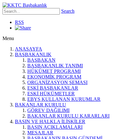
Search
RSS
Menu
ANASAYFA
BAŞBAKANLIK
BAŞBAKAN
BAŞBAKANLIK TANIMI
HÜKÜMET PROGRAMI
EKONOMİK PROGRAM
ORGANİZASYON ŞEMASI
ESKİ BAŞBAKANLAR
ESKİ HÜKÜMETLER
EBYS KULLANAN KURUMLAR
BAKANLAR KURULU
GÖREV DAĞILIMI
BAKANLAR KURULU KARARLARI
BASIN VE HALKLA İLİŞKİLER
BASIN AÇIKLAMALARI
MESAJLAR
BAŞBAKANIN BASIN GÜNDEMİ