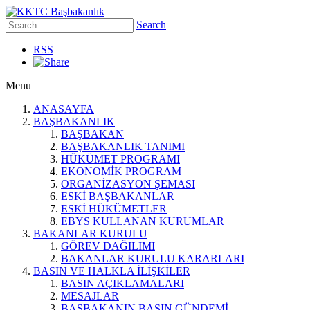
Search
RSS
Menu
ANASAYFA
BAŞBAKANLIK
BAŞBAKAN
BAŞBAKANLIK TANIMI
HÜKÜMET PROGRAMI
EKONOMİK PROGRAM
ORGANİZASYON ŞEMASI
ESKİ BAŞBAKANLAR
ESKİ HÜKÜMETLER
EBYS KULLANAN KURUMLAR
BAKANLAR KURULU
GÖREV DAĞILIMI
BAKANLAR KURULU KARARLARI
BASIN VE HALKLA İLİŞKİLER
BASIN AÇIKLAMALARI
MESAJLAR
BAŞBAKANIN BASIN GÜNDEMİ