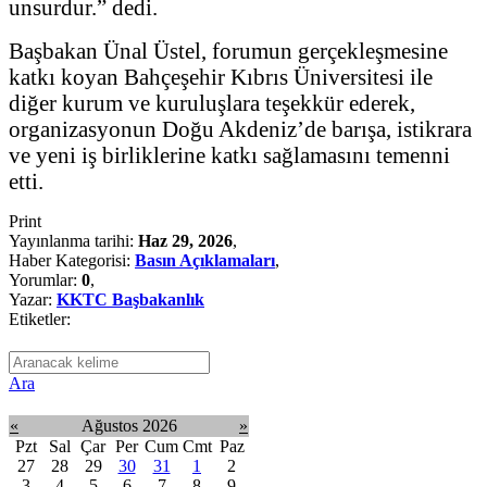
unsurdur.” dedi.
Başbakan Ünal Üstel, forumun gerçekleşmesine
katkı koyan Bahçeşehir Kıbrıs Üniversitesi ile
diğer kurum ve kuruluşlara teşekkür ederek,
organizasyonun Doğu Akdeniz’de barışa, istikrara
ve yeni iş birliklerine katkı sağlamasını temenni
etti.
Print
Yayınlanma tarihi:
Haz 29, 2026
,
Haber Kategorisi:
Basın Açıklamaları
,
Yorumlar:
0
,
Yazar:
KKTC Başbakanlık
Etiketler:
Ara
«
Ağustos 2026
»
Pzt
Sal
Çar
Per
Cum
Cmt
Paz
27
28
29
30
31
1
2
3
4
5
6
7
8
9