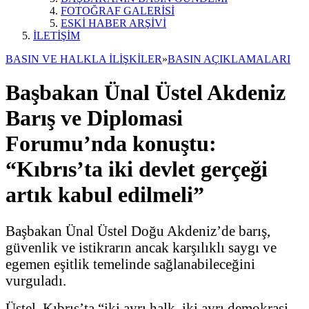
FOTOĞRAF GALERİSİ
ESKİ HABER ARŞİVİ
İLETİŞİM
BASIN VE HALKLA İLİŞKİLER
»
BASIN AÇIKLAMALARI
Başbakan Ünal Üstel Akdeniz
Barış ve Diplomasi
Forumu’nda konuştu:
“Kıbrıs’ta iki devlet gerçeği
artık kabul edilmeli”
Başbakan Ünal Üstel Doğu Akdeniz’de barış,
güvenlik ve istikrarın ancak karşılıklı saygı ve
egemen eşitlik temelinde sağlanabileceğini
vurguladı.
Üstel, Kıbrıs’ta “iki ayrı halk, iki ayrı demokrasi