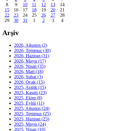
8
9
10
11
12
13
14
15
16
17
18
19
20
21
22
23
24
25
26
27
28
29
30
31
1
2
3
4
Arşiv
2026, Ağustos
(2)
2026, Temmuz
(30)
2026, Haziran
(31)
2026, Mayıs
(17)
2026, Nisan
(35)
2026, Mart
(18)
2026, Şubat
(3)
2026, Ocak
(15)
2025, Aralık
(15)
2025, Kasım
(23)
2025, Ekim
(8)
2025, Eylül
(11)
2025, Ağustos
(24)
2025, Temmuz
(25)
2025, Haziran
(23)
2025, Mayıs
(24)
2025, Nisan
(10)