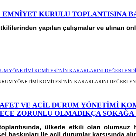
E EMNİYET KURULU TOPLANTISINA B
ililerinden yapılan çalışmalar ve alınan önlem
UM YÖNETİMİ KOMİTESİ’NİN KARARLARINI DEĞERLENDİ
AFET VE ACİL DURUM YÖNETİMİ KOM
 GECE ZORUNLU OLMADIKÇA SOKAĞA
oplantısında, ülkede etkili olan olumsuz 
baskınları ile acil durumlar karşısında alın