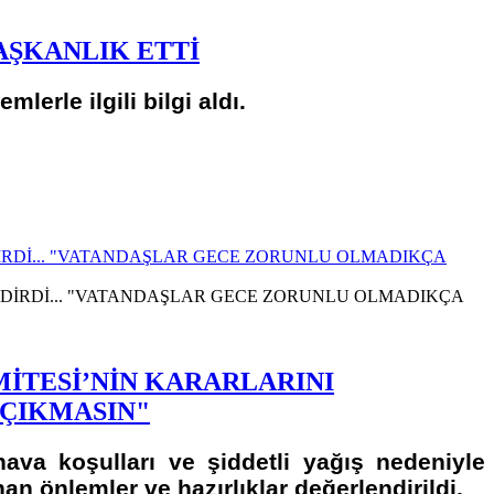
AŞKANLIK ETTİ
lerle ilgili bilgi aldı.
RDİ... "VATANDAŞLAR GECE ZORUNLU OLMADIKÇA
İTESİ’NİN KARARLARINI
 ÇIKMASIN"
hava koşulları ve şiddetli yağış nedeniyle
an önlemler ve hazırlıklar değerlendirildi.