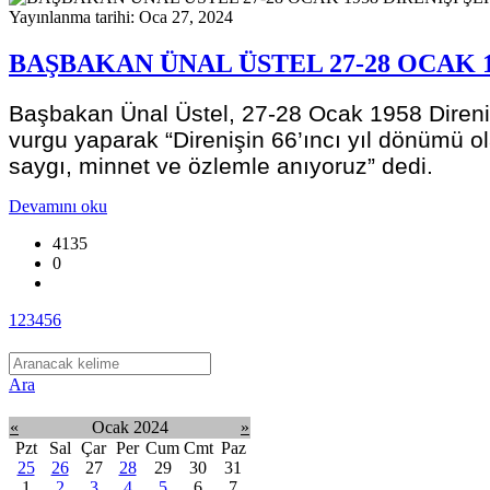
Yayınlanma tarihi: Oca 27, 2024
BAŞBAKAN ÜNAL ÜSTEL 27-28 OCAK 1
Başbakan Ünal Üstel, 27-28 Ocak 1958 Direniş
vurgu yaparak “Direnişin 66’ıncı yıl dönümü o
saygı, minnet ve özlemle anıyoruz” dedi.
Devamını oku
4135
0
1
2
3
4
5
6
Ara
«
Ocak 2024
»
Pzt
Sal
Çar
Per
Cum
Cmt
Paz
25
26
27
28
29
30
31
1
2
3
4
5
6
7