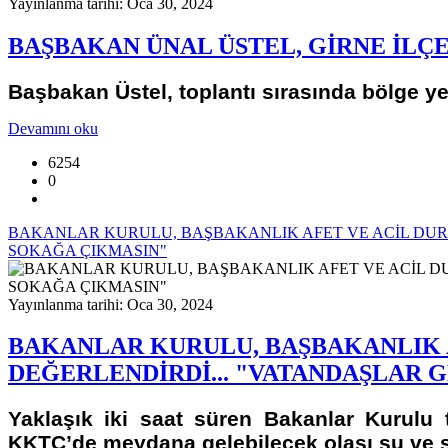
Yayınlanma tarihi: Oca 30, 2024
BAŞBAKAN ÜNAL ÜSTEL, GİRNE İLÇ
Başbakan Üstel, toplantı sırasında bölge yetk
Devamını oku
6254
0
BAKANLAR KURULU, BAŞBAKANLIK AFET VE ACİL DUR
SOKAĞA ÇIKMASIN"
Yayınlanma tarihi: Oca 30, 2024
BAKANLAR KURULU, BAŞBAKANLIK 
DEĞERLENDİRDİ... "VATANDAŞLAR
Yaklaşık iki saat süren Bakanlar Kurulu t
KKTC’de meydana gelebilecek olası su ve sel 