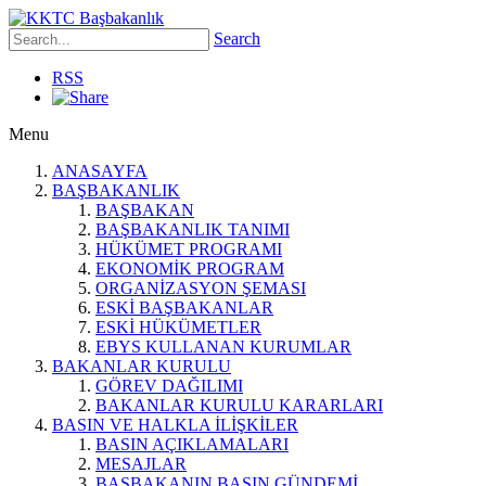
Search
RSS
Menu
ANASAYFA
BAŞBAKANLIK
BAŞBAKAN
BAŞBAKANLIK TANIMI
HÜKÜMET PROGRAMI
EKONOMİK PROGRAM
ORGANİZASYON ŞEMASI
ESKİ BAŞBAKANLAR
ESKİ HÜKÜMETLER
EBYS KULLANAN KURUMLAR
BAKANLAR KURULU
GÖREV DAĞILIMI
BAKANLAR KURULU KARARLARI
BASIN VE HALKLA İLİŞKİLER
BASIN AÇIKLAMALARI
MESAJLAR
BAŞBAKANIN BASIN GÜNDEMİ