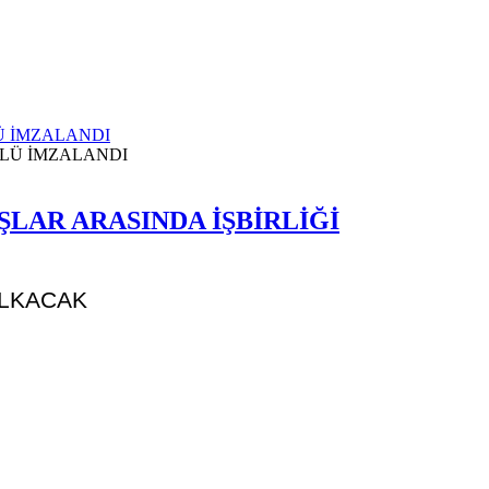
Ü İMZALANDI
ŞLAR ARASINDA İŞBİRLİĞİ
ALKACAK