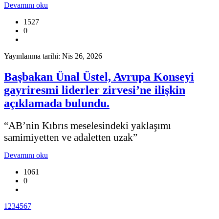
Devamını oku
1527
0
Yayınlanma tarihi: Nis 26, 2026
Başbakan Ünal Üstel, Avrupa Konseyi
gayriresmi liderler zirvesi’ne ilişkin
açıklamada bulundu.
“AB’nin Kıbrıs meselesindeki yaklaşımı
samimiyetten ve adaletten uzak”
Devamını oku
1061
0
1
2
3
4
5
6
7