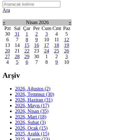
Ara
«
Nisan 2026
»
Pzt
Sal
Çar
Per
Cum
Cmt
Paz
30
31
1
2
3
4
5
6
7
8
9
10
11
12
13
14
15
16
17
18
19
20
21
22
23
24
25
26
27
28
29
30
1
2
3
4
5
6
7
8
9
10
Arşiv
2026, Ağustos
(2)
2026, Temmuz
(30)
2026, Haziran
(31)
2026, Mayıs
(17)
2026, Nisan
(35)
2026, Mart
(18)
2026, Şubat
(3)
2026, Ocak
(15)
2025, Aralık
(15)
2025, Kasım
(23)