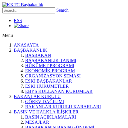
Search
RSS
Menu
ANASAYFA
BAŞBAKANLIK
BAŞBAKAN
BAŞBAKANLIK TANIMI
HÜKÜMET PROGRAMI
EKONOMİK PROGRAM
ORGANİZASYON ŞEMASI
ESKİ BAŞBAKANLAR
ESKİ HÜKÜMETLER
EBYS KULLANAN KURUMLAR
BAKANLAR KURULU
GÖREV DAĞILIMI
BAKANLAR KURULU KARARLARI
BASIN VE HALKLA İLİŞKİLER
BASIN AÇIKLAMALARI
MESAJLAR
BAŞBAKANIN BASIN GÜNDEMİ