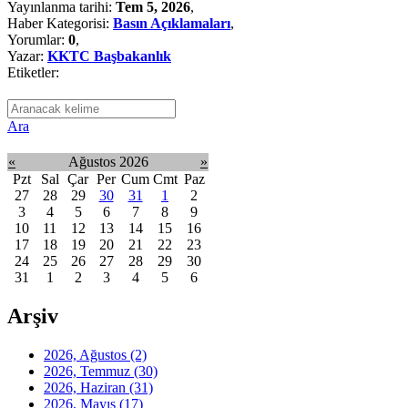
Yayınlanma tarihi:
Tem 5, 2026
,
Haber Kategorisi:
Basın Açıklamaları
,
Yorumlar:
0
,
Yazar:
KKTC Başbakanlık
Etiketler:
Ara
«
Ağustos 2026
»
Pzt
Sal
Çar
Per
Cum
Cmt
Paz
27
28
29
30
31
1
2
3
4
5
6
7
8
9
10
11
12
13
14
15
16
17
18
19
20
21
22
23
24
25
26
27
28
29
30
31
1
2
3
4
5
6
Arşiv
2026, Ağustos
(2)
2026, Temmuz
(30)
2026, Haziran
(31)
2026, Mayıs
(17)