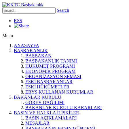
Search
RSS
Menu
ANASAYFA
BAŞBAKANLIK
BAŞBAKAN
BAŞBAKANLIK TANIMI
HÜKÜMET PROGRAMI
EKONOMİK PROGRAM
ORGANİZASYON ŞEMASI
ESKİ BAŞBAKANLAR
ESKİ HÜKÜMETLER
EBYS KULLANAN KURUMLAR
BAKANLAR KURULU
GÖREV DAĞILIMI
BAKANLAR KURULU KARARLARI
BASIN VE HALKLA İLİŞKİLER
BASIN AÇIKLAMALARI
MESAJLAR
BAŞBAKANIN BASIN GÜNDEMİ