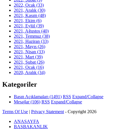
2022, Ocak
(33)
2021, Aralık
(30)
2021, Kasım
(48)
2021, Ekim
(6)
2021, Eylül
(39)
2021, Ağustos
(40)
2021, Temmuz
(38)
2021, Haziran
(33)
2021, Mayıs
(26)
2021, Nisan
(33)
2021, Mart
(39)
2021, Şubat
(26)
2021, Ocak
(16)
2020, Aralık
(34)
Kategoriler
Basın Açıklamaları
(1491)
RSS
Expand/Collapse
Mesajlar
(106)
RSS
Expand/Collapse
Terms Of Use
|
Privacy Statement
-
Copyright 2026
ANASAYFA
BAŞBAKANLIK