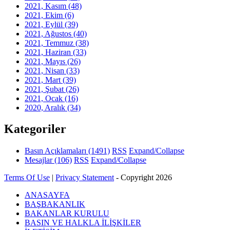
2021, Kasım
(48)
2021, Ekim
(6)
2021, Eylül
(39)
2021, Ağustos
(40)
2021, Temmuz
(38)
2021, Haziran
(33)
2021, Mayıs
(26)
2021, Nisan
(33)
2021, Mart
(39)
2021, Şubat
(26)
2021, Ocak
(16)
2020, Aralık
(34)
Kategoriler
Basın Açıklamaları
(1491)
RSS
Expand/Collapse
Mesajlar
(106)
RSS
Expand/Collapse
Terms Of Use
|
Privacy Statement
-
Copyright 2026
ANASAYFA
BAŞBAKANLIK
BAKANLAR KURULU
BASIN VE HALKLA İLİŞKİLER