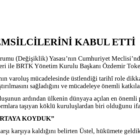
MSİLCİLERİNİ KABUL ETTİ
rumu (Değişiklik) Yasası’nın Cumhuriyet Meclisi’n
eri ile BRTK Yönetim Kurulu Başkanı Özdemir Tokel’
n varoluş mücadelesinde üstlendiği tarihî role dikka
ştırılmasını sağladığını ve mücadeleye önemli katkıl
unun ardından ülkenin dünyaya açılan en önemli penc
rmlara taşıyan köklü kuruluşlardan biri olduğunu ifad
ORTAYA KOYDUK”
karşı karşıya kaldığını belirten Üstel, hükümete geldi