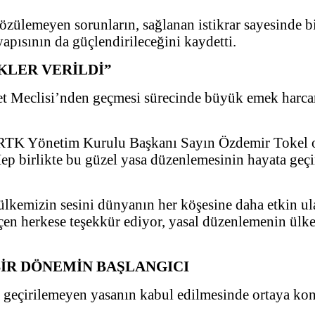
 çözülemeyen sorunların, sağlanan istikrar sayesinde 
apısının da güçlendirileceğini kaydetti.
KLER VERİLDİ”
t Meclisi’nden geçmesi sürecinde büyük emek harcand
 BRTK Yönetim Kurulu Başkanı Sayın Özdemir Tokel 
 birlikte bu güzel yasa düzenlemesinin hayata geçir
lkemizin sesini dünyanın her köşesine daha etkin ula
 herkese teşekkür ediyor, yasal düzenlemenin ülkemi
BİR DÖNEMİN BAŞLANGICI
 geçirilemeyen yasanın kabul edilmesinde ortaya kon