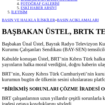
FOTOĞRAF GALERİSİ
ESKİ HABER ARŞİVİ
İLETİŞİM
BASIN VE HALKLA İLİŞKİLER
»
BASIN AÇIKLAMALARI
BAŞBAKAN ÜSTEL, BRTK TE
Başbakan Ünal Üstel, Bayrak Radyo Televizyon Ku
Kurumu Çalışanları Sendikası (BAY-SEN) temsilcil
Kabulde konuşan Üstel, BRT’nin Kıbrıs Türk halkını
yayınların halka moral verdiğini, doğru haberin ula
BRT’nin, Kuzey Kıbrıs Türk Cumhuriyeti’nin kuruluş
kurumun bugün de ülkenin sesini uluslararası platfo
“BİRİKMİŞ SORUNLARI ÇÖZME İRADESİ 
BRT çalışanlarının uzun yıllardır çeşitli sorunlarla 
iradesi ortaya koyduklarını söyledi.