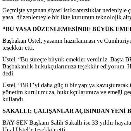
Geçmişte yaşanan siyasi istikrarsızlıklar nedeniyle
yasal düzenlemeyle birlikte kurumun teknolojik alty
“BU YASA DÜZENLEMESİNDE BÜYÜK EME
Başbakan Üstel, yasanın hazırlanması ve Cumhuriye
teşekkür etti.
Üstel, “Bu süreçte büyük emekler verdiniz. Başta
Başbakanlık hukukçularımıza teşekkür ediyorum. Hep
dedi.
Üstel, “BRT’yi daha güçlü bir yapıya kavuşturarak ü
yönetim kurulumuza, hukukçularımıza ve emeği geçen
kullandı.
SAKALLI: ÇALIŞANLAR AÇISINDAN YENİ 
BAY-SEN Başkanı Salih Sakallı ise 33 yıldır hayata
Ünal Üstel’e teşekkür etti.