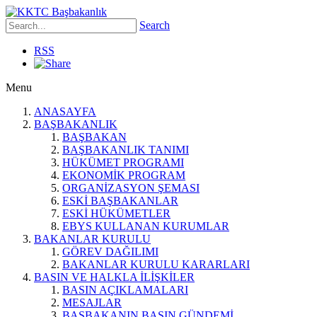
Search
RSS
Menu
ANASAYFA
BAŞBAKANLIK
BAŞBAKAN
BAŞBAKANLIK TANIMI
HÜKÜMET PROGRAMI
EKONOMİK PROGRAM
ORGANİZASYON ŞEMASI
ESKİ BAŞBAKANLAR
ESKİ HÜKÜMETLER
EBYS KULLANAN KURUMLAR
BAKANLAR KURULU
GÖREV DAĞILIMI
BAKANLAR KURULU KARARLARI
BASIN VE HALKLA İLİŞKİLER
BASIN AÇIKLAMALARI
MESAJLAR
BAŞBAKANIN BASIN GÜNDEMİ