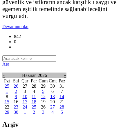
güvenlik ve istikrarın ancak karşılıklı saygı ve
egemen eşitlik temelinde sağlanabileceğini
vurguladı.
Devamını oku
842
0
Ara
«
Haziran 2026
»
Pzt
Sal
Çar
Per
Cum
Cmt
Paz
25
26
27
28
29
30
31
1
2
3
4
5
6
7
8
9
10
11
12
13
14
15
16
17
18
19
20
21
22
23
24
25
26
27
28
29
30
1
2
3
4
5
Arşiv