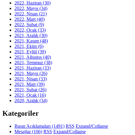
2022, Haziran
(30)
2022, Mayıs
(34)
2022, Nisan
(21)
2022, Mart
(40)
2022, Şubat
(9)
2022, Ocak
(33)
2021, Aralık
(30)
2021, Kasım
(48)
2021, Ekim
(6)
2021, Eylül
(39)
2021, Ağustos
(40)
2021, Temmuz
(38)
2021, Haziran
(33)
2021, Mayıs
(26)
2021, Nisan
(33)
2021, Mart
(39)
2021, Şubat
(26)
2021, Ocak
(16)
2020, Aralık
(34)
Kategoriler
Basın Açıklamaları
(1491)
RSS
Expand/Collapse
Mesajlar
(106)
RSS
Expand/Collapse