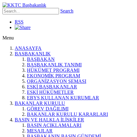
Search
RSS
Menu
ANASAYFA
BAŞBAKANLIK
BAŞBAKAN
BAŞBAKANLIK TANIMI
HÜKÜMET PROGRAMI
EKONOMİK PROGRAM
ORGANİZASYON ŞEMASI
ESKİ BAŞBAKANLAR
ESKİ HÜKÜMETLER
EBYS KULLANAN KURUMLAR
BAKANLAR KURULU
GÖREV DAĞILIMI
BAKANLAR KURULU KARARLARI
BASIN VE HALKLA İLİŞKİLER
BASIN AÇIKLAMALARI
MESAJLAR
BAŞBAKANIN BASIN GÜNDEMİ