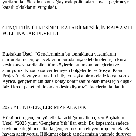
yurtlarında kök salmasını sağlayacak politikaları hayata geçirmeye
kararlı olduklarını vurguladı.
GENÇLERİN ÜLKESİNDE KALABİLMESİ İÇİN KAPSAMLI
POLİTİKALAR DEVREDE
Başbakan Üstel, “Gençlerimizin bu topraklarda yaşamlarını
sürdürebilmeleri, geleceklerini burada inşa edebilmeleri için kırsal
kesim arsası verilebilen tüm köylerde bu imkanı gençlerimize
sunuyoruz. Kırsal arsa verilemeyen bölgelerde ise Sosyal Konut
Projesi’ni devreye alarak bu ihtiyacı başka bir modelle karşılıyoruz.
Ayrıca, gençlerimizin daha kolay konut sahibi olabilmesi için düşük
faizli kredi paketleri ile onları destekliyoruz” ifadelerini kullandı.
2025 YILINI GENÇLERİMİZE ADADIK
Hükümetin gençlere yönelik kararlılığının altını çizen Başbakan
Üstel, “2025 yılını ‘Gençlerin Yılı’ ilan ettik. Bu kapsamda sadece
söylemde değil, icraatta da gençlerimizi önceleyen projeleri tek tek
hayata geçiriyoruz. Hükümet olarak gençlerimizin yanında duruyor,