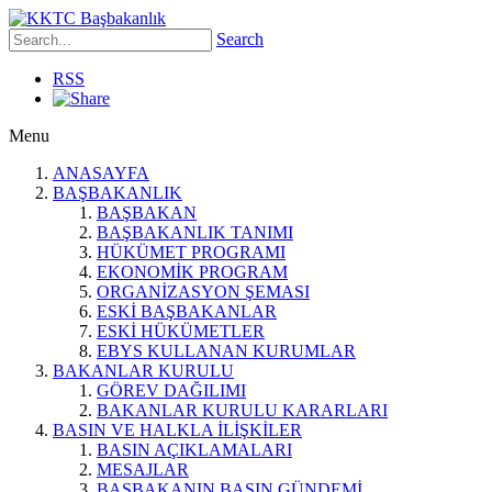
Search
RSS
Menu
ANASAYFA
BAŞBAKANLIK
BAŞBAKAN
BAŞBAKANLIK TANIMI
HÜKÜMET PROGRAMI
EKONOMİK PROGRAM
ORGANİZASYON ŞEMASI
ESKİ BAŞBAKANLAR
ESKİ HÜKÜMETLER
EBYS KULLANAN KURUMLAR
BAKANLAR KURULU
GÖREV DAĞILIMI
BAKANLAR KURULU KARARLARI
BASIN VE HALKLA İLİŞKİLER
BASIN AÇIKLAMALARI
MESAJLAR
BAŞBAKANIN BASIN GÜNDEMİ