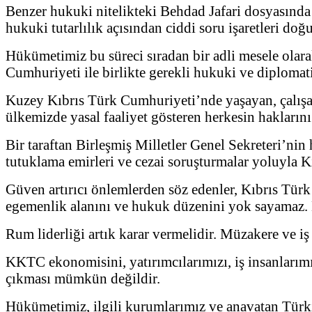
Benzer hukuki nitelikteki Behdad Jafari dosyasında
hukuki tutarlılık açısından ciddi soru işaretleri doğ
Hükümetimiz bu süreci sıradan bir adli mesele ola
Cumhuriyeti ile birlikte gerekli hukuki ve diplomati
Kuzey Kıbrıs Türk Cumhuriyeti’nde yaşayan, çalışan
ülkemizde yasal faaliyet gösteren herkesin hakları
Bir taraftan Birleşmiş Milletler Genel Sekreteri’ni
tutuklama emirleri ve cezai soruşturmalar yoluyla K
Güven artırıcı önlemlerden söz edenler, Kıbrıs Türk
egemenlik alanını ve hukuk düzenini yok sayamaz. B
Rum liderliği artık karar vermelidir. Müzakere ve iş
KKTC ekonomisini, yatırımcılarımızı, iş insanlarımız
çıkması mümkün değildir.
Hükümetimiz, ilgili kurumlarımız ve anavatan Türkiy