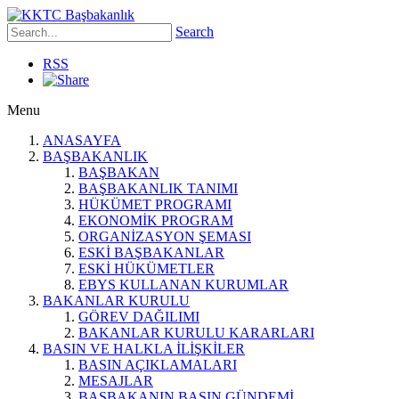
Search
RSS
Menu
ANASAYFA
BAŞBAKANLIK
BAŞBAKAN
BAŞBAKANLIK TANIMI
HÜKÜMET PROGRAMI
EKONOMİK PROGRAM
ORGANİZASYON ŞEMASI
ESKİ BAŞBAKANLAR
ESKİ HÜKÜMETLER
EBYS KULLANAN KURUMLAR
BAKANLAR KURULU
GÖREV DAĞILIMI
BAKANLAR KURULU KARARLARI
BASIN VE HALKLA İLİŞKİLER
BASIN AÇIKLAMALARI
MESAJLAR
BAŞBAKANIN BASIN GÜNDEMİ