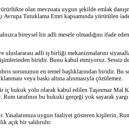
yürürlükte olan mevzuata uygun şekilde emlak danışm
 Avrupa Tutuklama Emri kapsamında yürütülen iade sür
nızca bireysel bir adli mesele olmadığını ifade eden
 uluslararası adli iş birliği mekanizmalarını siyasa
imlerinden biridir. Bunu kabul etmiyoruz. Sessiz d
rıs sorununun en temel başlıklarından biridir. Bu so
uklanması veya baskı altına alınmasıyla çözülemez.
ir iç hukuk yolu olarak kabul edilen Taşınmaz Mal K
r. Rum tarafının bu hukuki gerçeği yok sayarak yargı
Yasalarımıza uygun faaliyet gösteren kişilerin, Rum 
k açık bir saldırıdır.