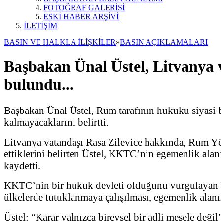
FOTOĞRAF GALERİSİ
ESKİ HABER ARŞİVİ
İLETİŞİM
BASIN VE HALKLA İLİŞKİLER
»
BASIN AÇIKLAMALARI
Başbakan Ünal Üstel, Litvanya v
bulundu...
Başbakan Ünal Üstel, Rum tarafının hukuku siyasi b
kalmayacaklarını belirtti.
Litvanya vatandaşı Rasa Zilevice hakkında, Rum Yö
ettiklerini belirten Üstel, KKTC’nin egemenlik al
kaydetti.
KKTC’nin bir hukuk devleti olduğunu vurgulayan Üste
ülkelerde tutuklanmaya çalışılması, egemenlik alanım
Üstel: “Karar yalnızca bireysel bir adli mesele değil