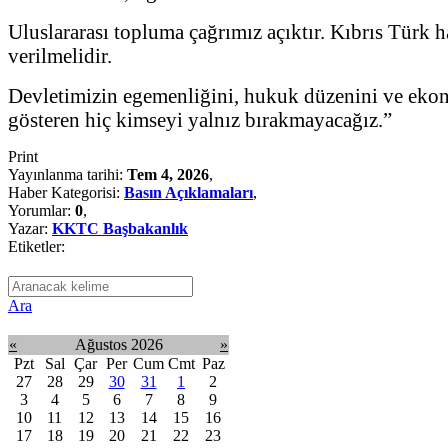
Uluslararası topluma çağrımız açıktır. Kıbrıs Türk 
verilmelidir.
Devletimizin egemenliğini, hukuk düzenini ve ekono
gösteren hiç kimseyi yalnız bırakmayacağız.”
Print
Yayınlanma tarihi:
Tem 4, 2026
,
Haber Kategorisi:
Basın Açıklamaları
,
Yorumlar:
0
,
Yazar:
KKTC Başbakanlık
Etiketler:
Ara
«
Ağustos 2026
»
Pzt
Sal
Çar
Per
Cum
Cmt
Paz
27
28
29
30
31
1
2
3
4
5
6
7
8
9
10
11
12
13
14
15
16
17
18
19
20
21
22
23