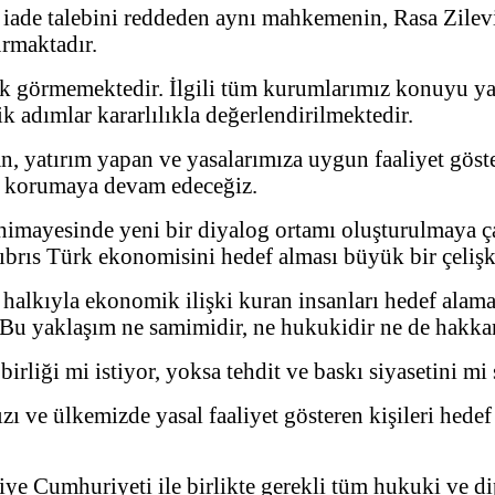
 iade talebini reddeden aynı mahkemenin, Rasa Zilev
urmaktadır.
rak görmemektedir. İlgili tüm kurumlarımız konuyu y
k adımlar kararlılıkla değerlendirilmektedir.
, yatırım yapan ve yasalarımıza uygun faaliyet göste
nı korumaya devam edeceğiz.
n himayesinde yeni bir diyalog ortamı oluşturulmaya ç
ıbrıs Türk ekonomisini hedef alması büyük bir çelişk
 halkıyla ekonomik ilişki kuran insanları hedef ala
u yaklaşım ne samimidir, ne hukukidir ne de hakkan
 birliği mi istiyor, yoksa tehdit ve baskı siyasetini 
ı ve ülkemizde yasal faaliyet gösteren kişileri hede
e Cumhuriyeti ile birlikte gerekli tüm hukuki ve dipl