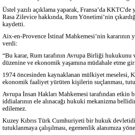
Üstel yazılı açıklama yaparak, Fransa’da KKTC'de 
Rasa Zilevice hakkında, Rum Yönetimi’nin çıkardığı
kaydetti.
Aix-en-Provence İstinaf Mahkemesi’nin kararının yal
verdi:
“Bu karar, Rum tarafının Avrupa Birliği hukukunu ve
düzenine ve ekonomik yaşamına müdahale etme giriş
1974 öncesinden kaynaklanan mülkiyet meselesi, Kıb
ekonomik faaliyet yürüten kişilerin suçlanması, tut
Avrupa İnsan Hakları Mahkemesi tarafından etkin b
iddialarının ele alınacağı hukuki mekanizma bellidi
edilemez.
Kuzey Kıbrıs Türk Cumhuriyeti bir hukuk devletidir. 
tutuklanmaya çalışılması, egemenlik alanımıza yöneli