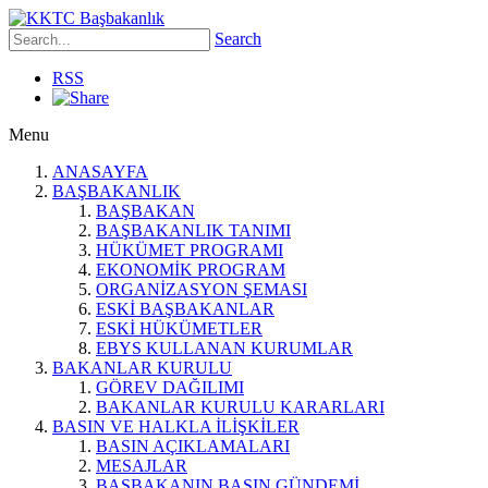
Search
RSS
Menu
ANASAYFA
BAŞBAKANLIK
BAŞBAKAN
BAŞBAKANLIK TANIMI
HÜKÜMET PROGRAMI
EKONOMİK PROGRAM
ORGANİZASYON ŞEMASI
ESKİ BAŞBAKANLAR
ESKİ HÜKÜMETLER
EBYS KULLANAN KURUMLAR
BAKANLAR KURULU
GÖREV DAĞILIMI
BAKANLAR KURULU KARARLARI
BASIN VE HALKLA İLİŞKİLER
BASIN AÇIKLAMALARI
MESAJLAR
BAŞBAKANIN BASIN GÜNDEMİ