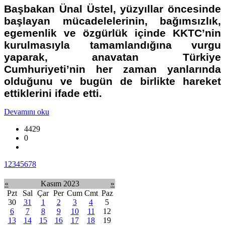
Başbakan Ünal Üstel, yüzyıllar öncesinde
başlayan mücadelelerinin, bağımsızlık,
egemenlik ve özgürlük içinde KKTC’nin
kurulmasıyla tamamlandığına vurgu
yaparak, anavatan Türkiye
Cumhuriyeti’nin her zaman yanlarında
olduğunu ve bugün de birlikte hareket
ettiklerini ifade etti.
Devamını oku
4429
0
1
2
3
4
5
6
7
8
«
Kasım 2023
»
Pzt
Sal
Çar
Per
Cum
Cmt
Paz
30
31
1
2
3
4
5
6
7
8
9
10
11
12
13
14
15
16
17
18
19