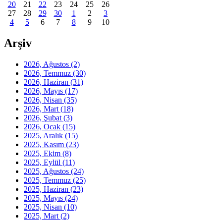
20
21
22
23
24
25
26
27
28
29
30
1
2
3
4
5
6
7
8
9
10
Arşiv
2026, Ağustos
(2)
2026, Temmuz
(30)
2026, Haziran
(31)
2026, Mayıs
(17)
2026, Nisan
(35)
2026, Mart
(18)
2026, Şubat
(3)
2026, Ocak
(15)
2025, Aralık
(15)
2025, Kasım
(23)
2025, Ekim
(8)
2025, Eylül
(11)
2025, Ağustos
(24)
2025, Temmuz
(25)
2025, Haziran
(23)
2025, Mayıs
(24)
2025, Nisan
(10)
2025, Mart
(2)