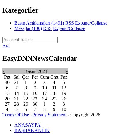
Kategoriler
Basın Açıklamaları
(1491)
RSS
Expand/Collapse
Mesajlar
(106)
RSS
Expand/Collapse
Ara
EasyDNNNewsCalendar
«
Kasım 2023
»
Pzt
Sal
Çar
Per
Cum
Cmt
Paz
30
31
1
2
3
4
5
6
7
8
9
10
11
12
13
14
15
16
17
18
19
20
21
22
23
24
25
26
27
28
29
30
1
2
3
4
5
6
7
8
9
10
Terms Of Use
|
Privacy Statement
-
Copyright 2026
ANASAYFA
BAŞBAKANLIK