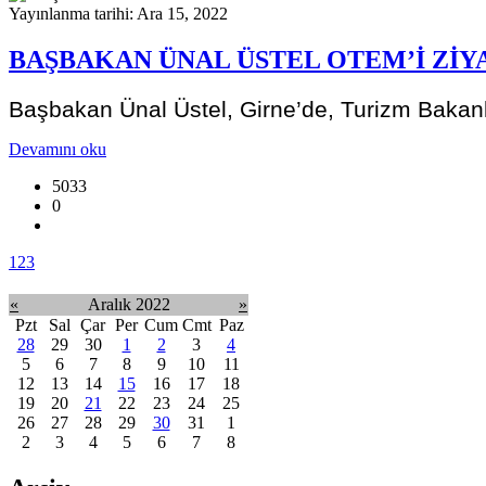
Yayınlanma tarihi: Ara 15, 2022
BAŞBAKAN ÜNAL ÜSTEL OTEM’İ ZİY
Başbakan Ünal Üstel, Girne’de, Turizm Bakanlı
Devamını oku
5033
0
1
2
3
«
Aralık 2022
»
Pzt
Sal
Çar
Per
Cum
Cmt
Paz
28
29
30
1
2
3
4
5
6
7
8
9
10
11
12
13
14
15
16
17
18
19
20
21
22
23
24
25
26
27
28
29
30
31
1
2
3
4
5
6
7
8