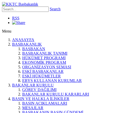
Search
RSS
Menu
ANASAYFA
BAŞBAKANLIK
BAŞBAKAN
BAŞBAKANLIK TANIMI
HÜKÜMET PROGRAMI
EKONOMİK PROGRAM
ORGANİZASYON ŞEMASI
ESKİ BAŞBAKANLAR
ESKİ HÜKÜMETLER
EBYS KULLANAN KURUMLAR
BAKANLAR KURULU
GÖREV DAĞILIMI
BAKANLAR KURULU KARARLARI
BASIN VE HALKLA İLİŞKİLER
BASIN AÇIKLAMALARI
MESAJLAR
BAŞBAKANIN BASIN GÜNDEMİ