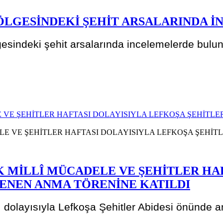
LGESİNDEKİ ŞEHİT ARSALARINDA İ
sindeki şehit arsalarında incelemelerde bulu
E VE ŞEHİTLER HAFTASI DOLAYISIYLA LEFKOŞA ŞEHİT
IK MİLLÎ MÜCADELE VE ŞEHİTLER HA
LENEN ANMA TÖRENİNE KATILDI
sı dolayısıyla Lefkoşa Şehitler Abidesi önünde 