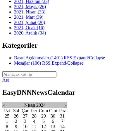
2021, Haziran
(33)
2021, Mayıs
(26)
2021, Nisan
(33)
2021, Mart
(39)
2021, Şubat
(26)
2021, Ocak
(16)
2020, Aralık
(34)
Kategoriler
Basın Açıklamaları
(1491)
RSS
Expand/Collapse
Mesajlar
(106)
RSS
Expand/Collapse
Ara
EasyDNNNewsCalendar
«
Nisan 2024
»
Pzt
Sal
Çar
Per
Cum
Cmt
Paz
25
26
27
28
29
30
31
1
2
3
4
5
6
7
8
9
10
11
12
13
14