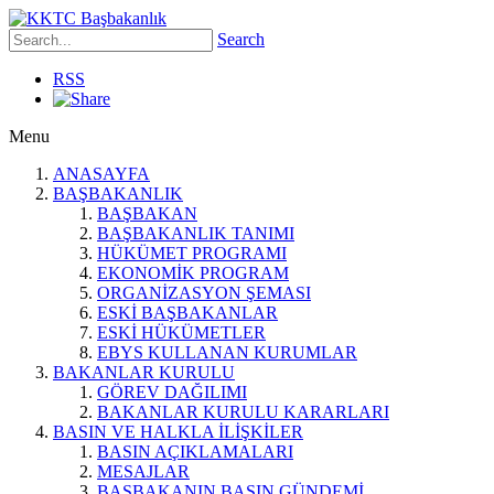
Search
RSS
Menu
ANASAYFA
BAŞBAKANLIK
BAŞBAKAN
BAŞBAKANLIK TANIMI
HÜKÜMET PROGRAMI
EKONOMİK PROGRAM
ORGANİZASYON ŞEMASI
ESKİ BAŞBAKANLAR
ESKİ HÜKÜMETLER
EBYS KULLANAN KURUMLAR
BAKANLAR KURULU
GÖREV DAĞILIMI
BAKANLAR KURULU KARARLARI
BASIN VE HALKLA İLİŞKİLER
BASIN AÇIKLAMALARI
MESAJLAR
BAŞBAKANIN BASIN GÜNDEMİ