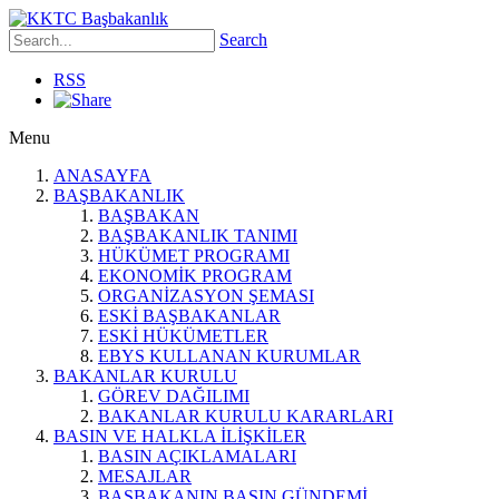
Search
RSS
Menu
ANASAYFA
BAŞBAKANLIK
BAŞBAKAN
BAŞBAKANLIK TANIMI
HÜKÜMET PROGRAMI
EKONOMİK PROGRAM
ORGANİZASYON ŞEMASI
ESKİ BAŞBAKANLAR
ESKİ HÜKÜMETLER
EBYS KULLANAN KURUMLAR
BAKANLAR KURULU
GÖREV DAĞILIMI
BAKANLAR KURULU KARARLARI
BASIN VE HALKLA İLİŞKİLER
BASIN AÇIKLAMALARI
MESAJLAR
BAŞBAKANIN BASIN GÜNDEMİ