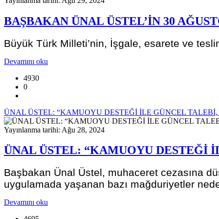
Yayınlanma tarihi: Ağu 29, 2024
BAŞBAKAN ÜNAL ÜSTEL’İN 30 AĞUST
Büyük Türk Milleti’nin, İşgale, esarete ve tesl
Devamını oku
4930
0
ÜNAL ÜSTEL: “KAMUOYU DESTEĞİ İLE GÜNCEL TALEBİ
Yayınlanma tarihi: Ağu 28, 2024
ÜNAL ÜSTEL: “KAMUOYU DESTEĞİ İ
Başbakan Ünal Üstel, muhaceret cezasına düşe
uygulamada yaşanan bazı mağduriyetler nedeni
Devamını oku
4695