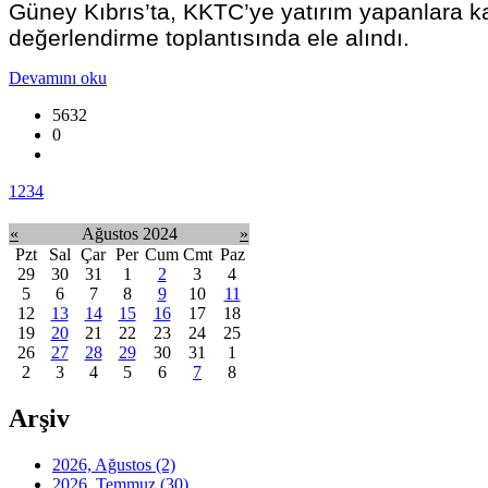
Güney Kıbrıs’ta, KKTC’ye yatırım yapanlara ka
değerlendirme toplantısında ele alındı.
Devamını oku
5632
0
1
2
3
4
«
Ağustos 2024
»
Pzt
Sal
Çar
Per
Cum
Cmt
Paz
29
30
31
1
2
3
4
5
6
7
8
9
10
11
12
13
14
15
16
17
18
19
20
21
22
23
24
25
26
27
28
29
30
31
1
2
3
4
5
6
7
8
Arşiv
2026, Ağustos
(2)
2026, Temmuz
(30)