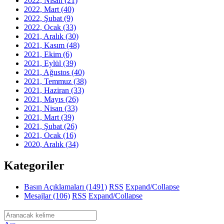
2022, Nisan
(21)
2022, Mart
(40)
2022, Şubat
(9)
2022, Ocak
(33)
2021, Aralık
(30)
2021, Kasım
(48)
2021, Ekim
(6)
2021, Eylül
(39)
2021, Ağustos
(40)
2021, Temmuz
(38)
2021, Haziran
(33)
2021, Mayıs
(26)
2021, Nisan
(33)
2021, Mart
(39)
2021, Şubat
(26)
2021, Ocak
(16)
2020, Aralık
(34)
Kategoriler
Basın Açıklamaları
(1491)
RSS
Expand/Collapse
Mesajlar
(106)
RSS
Expand/Collapse