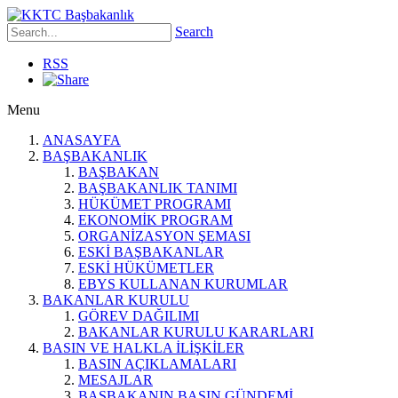
Search
RSS
Menu
ANASAYFA
BAŞBAKANLIK
BAŞBAKAN
BAŞBAKANLIK TANIMI
HÜKÜMET PROGRAMI
EKONOMİK PROGRAM
ORGANİZASYON ŞEMASI
ESKİ BAŞBAKANLAR
ESKİ HÜKÜMETLER
EBYS KULLANAN KURUMLAR
BAKANLAR KURULU
GÖREV DAĞILIMI
BAKANLAR KURULU KARARLARI
BASIN VE HALKLA İLİŞKİLER
BASIN AÇIKLAMALARI
MESAJLAR
BAŞBAKANIN BASIN GÜNDEMİ