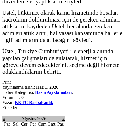
düzenlemeler yaptıklarını söyledi.
Üstel, hükümet olarak kamu hizmetinde boşalan
kadroların doldurulması için de gereken adımları
attıklarını kaydeden Üstel, her alanda gereken
adımları attıklarını, hal yasası kapsamında hallerle
ilgili adımların da atılacağını söyledi.
Üstel, Türkiye Cumhuriyeti ile enerji alanında
yapılan çalışmaları da anlatarak, hizmet için
göreve devam edeceklerini, seçime değil hizmete
odaklandıklarını belirtti.
Print
Yayınlanma tarihi:
Haz 1, 2026
,
Haber Kategorisi:
Basın Açıklamaları
,
Yorumlar:
0
,
Yazar:
KKTC Başbakanlık
Etiketler:
«
Ağustos 2026
»
Pzt
Sal
Çar
Per
Cum
Cmt
Paz