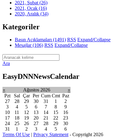
2021, Şubat
(26)
2021, Ocak
(16)
2020, Aralık
(34)
Kategoriler
Basın Açıklamaları
(1491)
RSS
Expand/Collapse
Mesajlar
(106)
RSS
Expand/Collapse
Ara
EasyDNNNewsCalendar
«
Ağustos 2026
»
Pzt
Sal
Çar
Per
Cum
Cmt
Paz
27
28
29
30
31
1
2
3
4
5
6
7
8
9
10
11
12
13
14
15
16
17
18
19
20
21
22
23
24
25
26
27
28
29
30
31
1
2
3
4
5
6
Terms Of Use
|
Privacy Statement
-
Copyright 2026