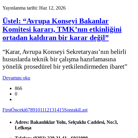
Yayınlanma tarihi: Haz 12, 2026
Üstel: “Avrupa Konseyi Bakanlar
Komitesi kararı, TMK’nın etkinliğini
ortadan kaldıran bir karar değil”
“Karar, Avrupa Konseyi Sekretaryası’nın belirli
hususlarda teknik bir çalışma hazırlamasına
yönelik prosedürel bir yetkilendirmeden ibaret”
Devamını oku
866
0
First
Önceki
6
7
8
9
10
11
12
13
14
15
Sonraki
Last
Adres:
Bakanlıklar Yolu, Selçuklu Caddesi, No:3,
Lefkoşa