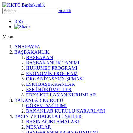
Search
RSS
Menu
ANASAYFA
BAŞBAKANLIK
BAŞBAKAN
BAŞBAKANLIK TANIMI
HÜKÜMET PROGRAMI
EKONOMİK PROGRAM
ORGANİZASYON ŞEMASI
ESKİ BAŞBAKANLAR
ESKİ HÜKÜMETLER
EBYS KULLANAN KURUMLAR
BAKANLAR KURULU
GÖREV DAĞILIMI
BAKANLAR KURULU KARARLARI
BASIN VE HALKLA İLİŞKİLER
BASIN AÇIKLAMALARI
MESAJLAR
BAŞBAKANIN BASIN GÜNDEMİ