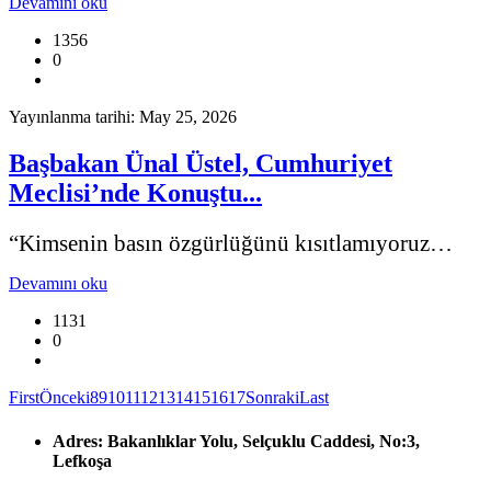
Devamını oku
1356
0
Yayınlanma tarihi: May 25, 2026
Başbakan Ünal Üstel, Cumhuriyet
Meclisi’nde Konuştu...
“Kimsenin basın özgürlüğünü kısıtlamıyoruz…
Devamını oku
1131
0
First
Önceki
8
9
10
11
12
13
14
15
16
17
Sonraki
Last
Adres:
Bakanlıklar Yolu, Selçuklu Caddesi, No:3,
Lefkoşa