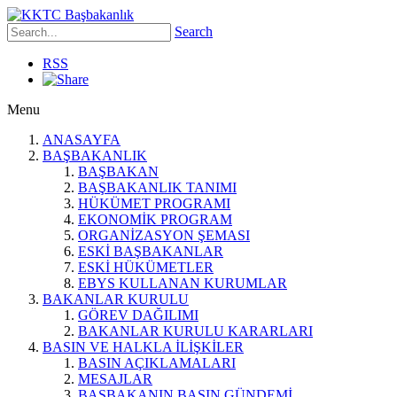
Search
RSS
Menu
ANASAYFA
BAŞBAKANLIK
BAŞBAKAN
BAŞBAKANLIK TANIMI
HÜKÜMET PROGRAMI
EKONOMİK PROGRAM
ORGANİZASYON ŞEMASI
ESKİ BAŞBAKANLAR
ESKİ HÜKÜMETLER
EBYS KULLANAN KURUMLAR
BAKANLAR KURULU
GÖREV DAĞILIMI
BAKANLAR KURULU KARARLARI
BASIN VE HALKLA İLİŞKİLER
BASIN AÇIKLAMALARI
MESAJLAR
BAŞBAKANIN BASIN GÜNDEMİ