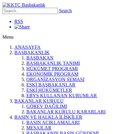
Search
RSS
Menu
ANASAYFA
BAŞBAKANLIK
BAŞBAKAN
BAŞBAKANLIK TANIMI
HÜKÜMET PROGRAMI
EKONOMİK PROGRAM
ORGANİZASYON ŞEMASI
ESKİ BAŞBAKANLAR
ESKİ HÜKÜMETLER
EBYS KULLANAN KURUMLAR
BAKANLAR KURULU
GÖREV DAĞILIMI
BAKANLAR KURULU KARARLARI
BASIN VE HALKLA İLİŞKİLER
BASIN AÇIKLAMALARI
MESAJLAR
BAŞBAKANIN BASIN GÜNDEMİ