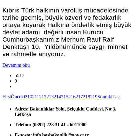
Kıbrıs Türk halkının varoluş mücadelesinde
tarihe geçmiş, büyük özveri ve fedakarlık
ortaya koyarak Halkına önderlik etmiş büyük
devlet adamı, değerli insan Kurucu
Cumhurbaşkanımız Merhum Rauf Raif
Denktaş’ı 10. Yıldönümünde saygı, minnet
ve rahmetle anıyoruz.
Devamını oku
5517
0
First
Önceki
210
211
212
213
214
215
216
217
218
219
Sonraki
Last
Adres:
Bakanlıklar Yolu, Selçuklu Caddesi, No:3,
Lefkoşa
Telefon:
(0392) 228 31 41 - 6011000
E-posta:
info.basbakanlik@gov.ct.tr