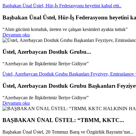
Başbakan Ünal Üstel, Hür-İş Federasyonu heyetini kabul etti..
Başbakan Ünal Üstel, Hür-İş Federasyonu heyetini kab
“Alım gücünü koruduk, üreten ve çalışan kesimleri ayakta tuttuk"
Devamını oku
Üstel, Azerbaycan Dostluk Grubu...
“Azerbaycan ile İlişkilerimiz İleriye Gidiyor”
Üstel, Azerbaycan Dostluk Grubu Başkanları Feyziyev, Emiraslanov ve
Üstel, Azerbaycan Dostluk Grubu Başkanları Feyziyev
“Azerbaycan ile İlişkilerimiz İleriye Gidiyor”
Devamını oku
BAŞBAKAN ÜNAL ÜSTEL: “TBMM, KKTC...
Başbakan Ünal Üstel, 20 Temmuz Barış ve Özgürlük Bayramı’nın...