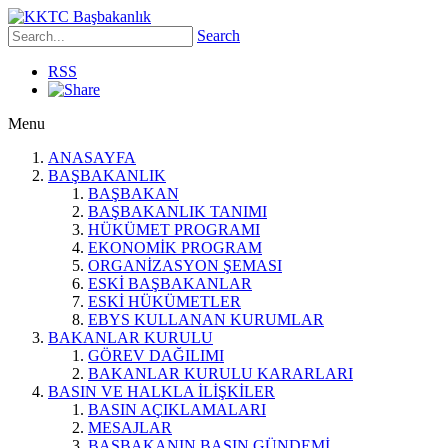
Search
RSS
Menu
ANASAYFA
BAŞBAKANLIK
BAŞBAKAN
BAŞBAKANLIK TANIMI
HÜKÜMET PROGRAMI
EKONOMİK PROGRAM
ORGANİZASYON ŞEMASI
ESKİ BAŞBAKANLAR
ESKİ HÜKÜMETLER
EBYS KULLANAN KURUMLAR
BAKANLAR KURULU
GÖREV DAĞILIMI
BAKANLAR KURULU KARARLARI
BASIN VE HALKLA İLİŞKİLER
BASIN AÇIKLAMALARI
MESAJLAR
BAŞBAKANIN BASIN GÜNDEMİ