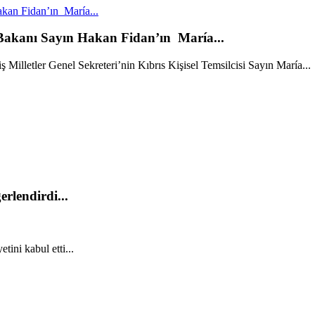
kan Fidan’ın María...
 Bakanı Sayın Hakan Fidan’ın María...
Milletler Genel Sekreteri’nin Kıbrıs Kişisel Temsilcisi Sayın María...
rlendirdi...