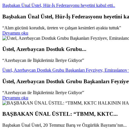
Başbakan Ünal Üstel, Hür-İş Federasyonu heyetini kabul etti..
Başbakan Ünal Üstel, Hür-İş Federasyonu heyetini kab
“Alım gücünü koruduk, üreten ve çalışan kesimleri ayakta tuttuk"
Devamını oku
Üstel, Azerbaycan Dostluk Grubu...
“Azerbaycan ile İlişkilerimiz İleriye Gidiyor”
Üstel, Azerbaycan Dostluk Grubu Başkanları Feyziyev, Emiraslanov ve
Üstel, Azerbaycan Dostluk Grubu Başkanları Feyziyev
“Azerbaycan ile İlişkilerimiz İleriye Gidiyor”
Devamını oku
BAŞBAKAN ÜNAL ÜSTEL: “TBMM, KKTC...
Başbakan Ünal Üstel, 20 Temmuz Barış ve Özgürlük Bayramı’nın...