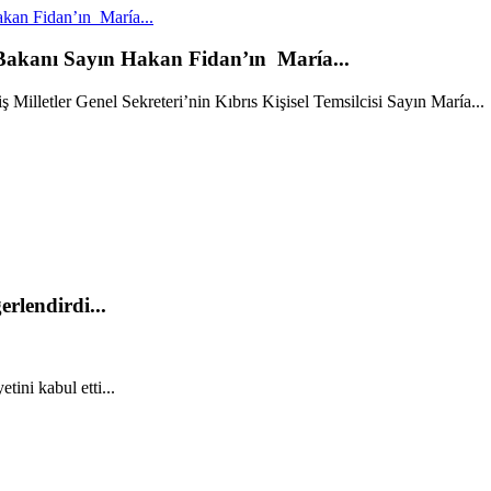
kan Fidan’ın María...
 Bakanı Sayın Hakan Fidan’ın María...
Milletler Genel Sekreteri’nin Kıbrıs Kişisel Temsilcisi Sayın María...
rlendirdi...