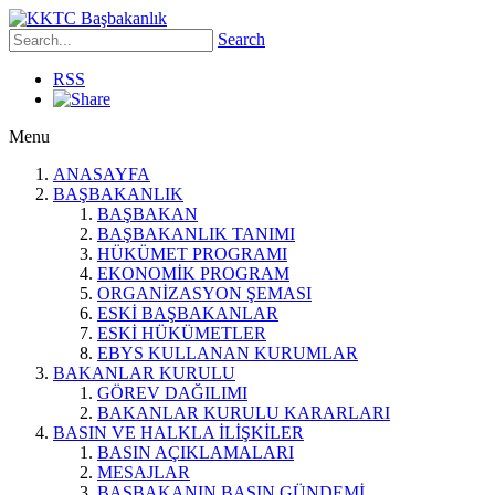
Search
RSS
Menu
ANASAYFA
BAŞBAKANLIK
BAŞBAKAN
BAŞBAKANLIK TANIMI
HÜKÜMET PROGRAMI
EKONOMİK PROGRAM
ORGANİZASYON ŞEMASI
ESKİ BAŞBAKANLAR
ESKİ HÜKÜMETLER
EBYS KULLANAN KURUMLAR
BAKANLAR KURULU
GÖREV DAĞILIMI
BAKANLAR KURULU KARARLARI
BASIN VE HALKLA İLİŞKİLER
BASIN AÇIKLAMALARI
MESAJLAR
BAŞBAKANIN BASIN GÜNDEMİ