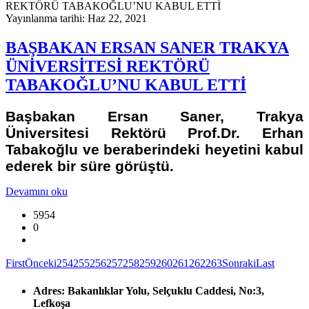
Yayınlanma tarihi: Haz 22, 2021
BAŞBAKAN ERSAN SANER TRAKYA
ÜNİVERSİTESİ REKTÖRÜ
TABAKOĞLU’NU KABUL ETTİ
Başbakan Ersan Saner, Trakya
Üniversitesi Rektörü Prof.Dr. Erhan
Tabakoğlu ve beraberindeki heyetini kabul
ederek bir süre görüştü.
Devamını oku
5954
0
First
Önceki
254
255
256
257
258
259
260
261
262
263
Sonraki
Last
Adres:
Bakanlıklar Yolu, Selçuklu Caddesi, No:3,
Lefkoşa