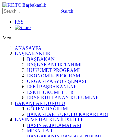
Search
RSS
Menu
ANASAYFA
BAŞBAKANLIK
BAŞBAKAN
BAŞBAKANLIK TANIMI
HÜKÜMET PROGRAMI
EKONOMİK PROGRAM
ORGANİZASYON ŞEMASI
ESKİ BAŞBAKANLAR
ESKİ HÜKÜMETLER
EBYS KULLANAN KURUMLAR
BAKANLAR KURULU
GÖREV DAĞILIMI
BAKANLAR KURULU KARARLARI
BASIN VE HALKLA İLİŞKİLER
BASIN AÇIKLAMALARI
MESAJLAR
BAŞBAKANIN BASIN GÜNDEMİ