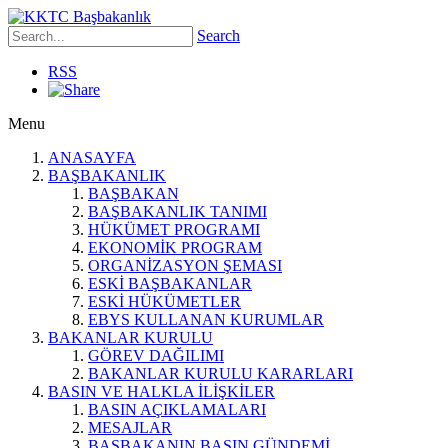
Search
RSS
Menu
ANASAYFA
BAŞBAKANLIK
BAŞBAKAN
BAŞBAKANLIK TANIMI
HÜKÜMET PROGRAMI
EKONOMİK PROGRAM
ORGANİZASYON ŞEMASI
ESKİ BAŞBAKANLAR
ESKİ HÜKÜMETLER
EBYS KULLANAN KURUMLAR
BAKANLAR KURULU
GÖREV DAĞILIMI
BAKANLAR KURULU KARARLARI
BASIN VE HALKLA İLİŞKİLER
BASIN AÇIKLAMALARI
MESAJLAR
BAŞBAKANIN BASIN GÜNDEMİ