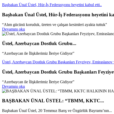
Başbakan Ünal Üstel, Hür-İş Federasyonu heyetini kabul etti..
Başbakan Ünal Üstel, Hür-İş Federasyonu heyetini kab
“Alım gücünü koruduk, üreten ve çalışan kesimleri ayakta tuttuk"
Devamını oku
Üstel, Azerbaycan Dostluk Grubu...
“Azerbaycan ile İlişkilerimiz İleriye Gidiyor”
Üstel, Azerbaycan Dostluk Grubu Başkanları Feyziyev, Emiraslanov ve
Üstel, Azerbaycan Dostluk Grubu Başkanları Feyziyev
“Azerbaycan ile İlişkilerimiz İleriye Gidiyor”
Devamını oku
BAŞBAKAN ÜNAL ÜSTEL: “TBMM, KKTC...
Başbakan Ünal Üstel, 20 Temmuz Barış ve Özgürlük Bayramı’nın...