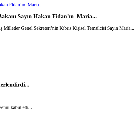
kan Fidan’ın María...
 Bakanı Sayın Hakan Fidan’ın María...
Milletler Genel Sekreteri’nin Kıbrıs Kişisel Temsilcisi Sayın María...
rlendirdi...