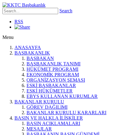
Search
RSS
Menu
ANASAYFA
BAŞBAKANLIK
BAŞBAKAN
BAŞBAKANLIK TANIMI
HÜKÜMET PROGRAMI
EKONOMİK PROGRAM
ORGANİZASYON ŞEMASI
ESKİ BAŞBAKANLAR
ESKİ HÜKÜMETLER
EBYS KULLANAN KURUMLAR
BAKANLAR KURULU
GÖREV DAĞILIMI
BAKANLAR KURULU KARARLARI
BASIN VE HALKLA İLİŞKİLER
BASIN AÇIKLAMALARI
MESAJLAR
BAŞBAKANIN BASIN GÜNDEMİ