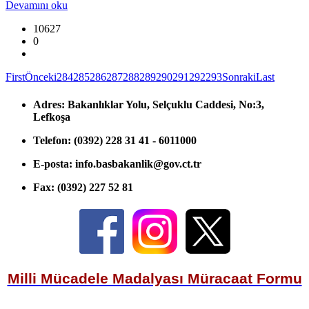
Devamını oku
10627
0
First
Önceki
284
285
286
287
288
289
290
291
292
293
Sonraki
Last
Adres:
Bakanlıklar Yolu, Selçuklu Caddesi, No:3,
Lefkoşa
Telefon:
(0392) 228 31 41 - 6011000
E-posta:
info.basbakanlik@gov.ct.tr
Fax:
(0392) 227 52 81
Milli Mücadele Madalyası Müracaat Formu