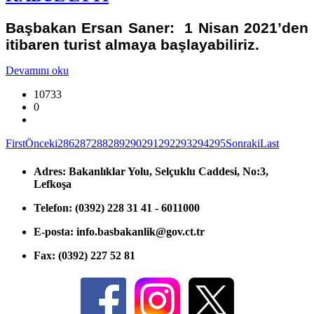
Başbakan Ersan Saner: 1 Nisan 2021’den
itibaren turist almaya başlayabiliriz.
Devamını oku
10733
0
First
Önceki
286
287
288
289
290
291
292
293
294
295
Sonraki
Last
Adres:
Bakanlıklar Yolu, Selçuklu Caddesi, No:3,
Lefkoşa
Telefon:
(0392) 228 31 41 - 6011000
E-posta:
info.basbakanlik@gov.ct.tr
Fax:
(0392) 227 52 81