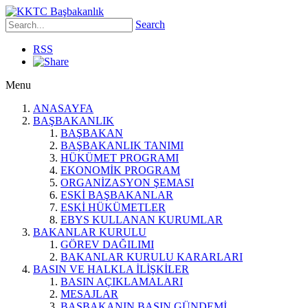
Search
RSS
Menu
ANASAYFA
BAŞBAKANLIK
BAŞBAKAN
BAŞBAKANLIK TANIMI
HÜKÜMET PROGRAMI
EKONOMİK PROGRAM
ORGANİZASYON ŞEMASI
ESKİ BAŞBAKANLAR
ESKİ HÜKÜMETLER
EBYS KULLANAN KURUMLAR
BAKANLAR KURULU
GÖREV DAĞILIMI
BAKANLAR KURULU KARARLARI
BASIN VE HALKLA İLİŞKİLER
BASIN AÇIKLAMALARI
MESAJLAR
BAŞBAKANIN BASIN GÜNDEMİ