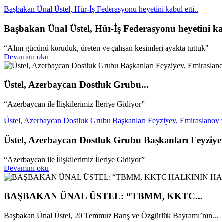
Başbakan Ünal Üstel, Hür-İş Federasyonu heyetini kabul etti..
Başbakan Ünal Üstel, Hür-İş Federasyonu heyetini kab
“Alım gücünü koruduk, üreten ve çalışan kesimleri ayakta tuttuk"
Devamını oku
Üstel, Azerbaycan Dostluk Grubu...
“Azerbaycan ile İlişkilerimiz İleriye Gidiyor”
Üstel, Azerbaycan Dostluk Grubu Başkanları Feyziyev, Emiraslanov ve
Üstel, Azerbaycan Dostluk Grubu Başkanları Feyziyev
“Azerbaycan ile İlişkilerimiz İleriye Gidiyor”
Devamını oku
BAŞBAKAN ÜNAL ÜSTEL: “TBMM, KKTC...
Başbakan Ünal Üstel, 20 Temmuz Barış ve Özgürlük Bayramı’nın...