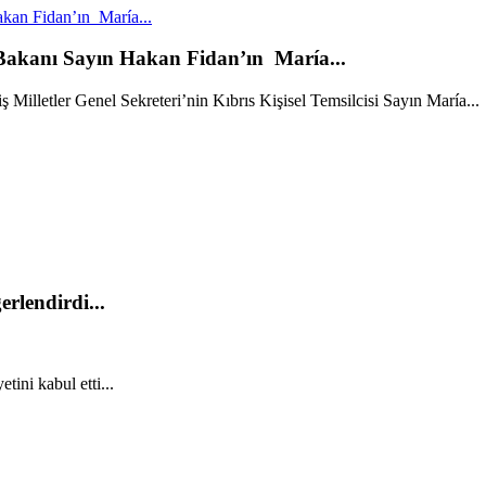
kan Fidan’ın María...
 Bakanı Sayın Hakan Fidan’ın María...
Milletler Genel Sekreteri’nin Kıbrıs Kişisel Temsilcisi Sayın María...
rlendirdi...