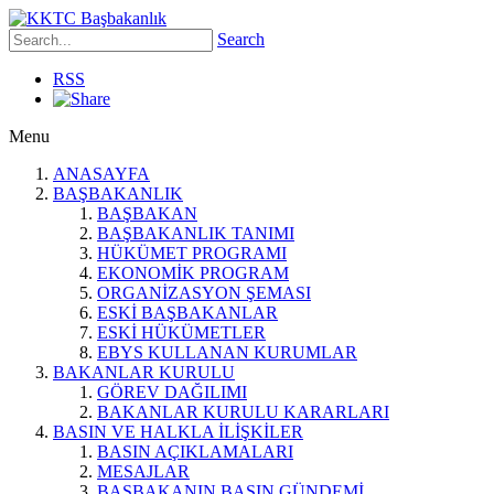
Search
RSS
Menu
ANASAYFA
BAŞBAKANLIK
BAŞBAKAN
BAŞBAKANLIK TANIMI
HÜKÜMET PROGRAMI
EKONOMİK PROGRAM
ORGANİZASYON ŞEMASI
ESKİ BAŞBAKANLAR
ESKİ HÜKÜMETLER
EBYS KULLANAN KURUMLAR
BAKANLAR KURULU
GÖREV DAĞILIMI
BAKANLAR KURULU KARARLARI
BASIN VE HALKLA İLİŞKİLER
BASIN AÇIKLAMALARI
MESAJLAR
BAŞBAKANIN BASIN GÜNDEMİ