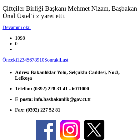
Çiftçiler Birliği Başkanı Mehmet Nizam, Başbakan
Ünal Üstel’i ziyaret etti.
Devamını oku
1098
0
Önceki
1
2
3
4
5
6
7
8
9
10
Sonraki
Last
Adres:
Bakanlıklar Yolu, Selçuklu Caddesi, No:3,
Lefkoşa
Telefon:
(0392) 228 31 41 - 6011000
E-posta:
info.basbakanlik@gov.ct.tr
Fax:
(0392) 227 52 81