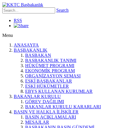
Search
RSS
Menu
ANASAYFA
BAŞBAKANLIK
BAŞBAKAN
BAŞBAKANLIK TANIMI
HÜKÜMET PROGRAMI
EKONOMİK PROGRAM
ORGANİZASYON ŞEMASI
ESKİ BAŞBAKANLAR
ESKİ HÜKÜMETLER
EBYS KULLANAN KURUMLAR
BAKANLAR KURULU
GÖREV DAĞILIMI
BAKANLAR KURULU KARARLARI
BASIN VE HALKLA İLİŞKİLER
BASIN AÇIKLAMALARI
MESAJLAR
BAŞBAKANIN BASIN GÜNDEMİ