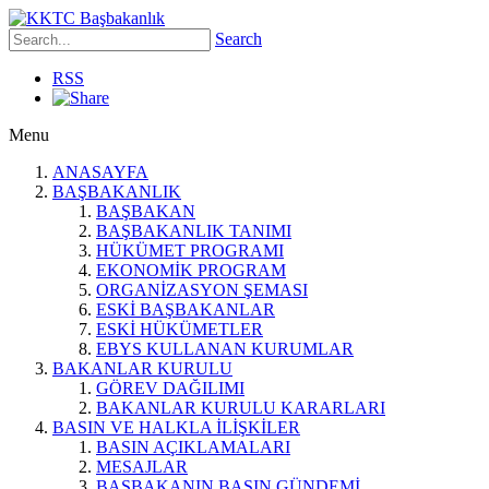
Search
RSS
Menu
ANASAYFA
BAŞBAKANLIK
BAŞBAKAN
BAŞBAKANLIK TANIMI
HÜKÜMET PROGRAMI
EKONOMİK PROGRAM
ORGANİZASYON ŞEMASI
ESKİ BAŞBAKANLAR
ESKİ HÜKÜMETLER
EBYS KULLANAN KURUMLAR
BAKANLAR KURULU
GÖREV DAĞILIMI
BAKANLAR KURULU KARARLARI
BASIN VE HALKLA İLİŞKİLER
BASIN AÇIKLAMALARI
MESAJLAR
BAŞBAKANIN BASIN GÜNDEMİ