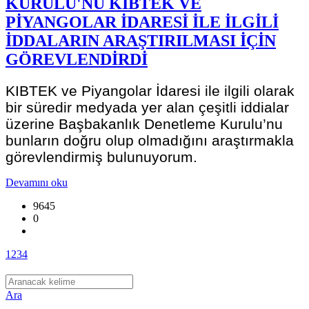
KURULU'NU KIBTEK VE
PİYANGOLAR İDARESİ İLE İLGİLİ
İDDALARIN ARAŞTIRILMASI İÇİN
GÖREVLENDİRDİ
KIBTEK ve Piyangolar İdaresi ile ilgili olarak
bir süredir medyada yer alan çeşitli iddialar
üzerine Başbakanlık Denetleme Kurulu’nu
bunların doğru olup olmadığını araştırmakla
görevlendirmiş bulunuyorum.
Devamını oku
9645
0
1
2
3
4
Ara