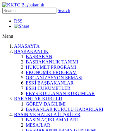
Search
RSS
Menu
ANASAYFA
BAŞBAKANLIK
BAŞBAKAN
BAŞBAKANLIK TANIMI
HÜKÜMET PROGRAMI
EKONOMİK PROGRAM
ORGANİZASYON ŞEMASI
ESKİ BAŞBAKANLAR
ESKİ HÜKÜMETLER
EBYS KULLANAN KURUMLAR
BAKANLAR KURULU
GÖREV DAĞILIMI
BAKANLAR KURULU KARARLARI
BASIN VE HALKLA İLİŞKİLER
BASIN AÇIKLAMALARI
MESAJLAR
BAŞBAKANIN BASIN GÜNDEMİ