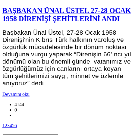
BAŞBAKAN ÜNAL ÜSTEL 27-28 OCAK
1958 DİRENİŞİ ŞEHİTLERİNİ ANDI
Başbakan Ünal Üstel, 27-28 Ocak 1958
Direnişi'nin Kıbrıs Türk halkının varoluş ve
özgürlük mücadelesinde bir dönüm noktası
olduğuna vurgu yaparak “Direnişin 66’ıncı yıl
dönümü olan bu önemli günde, vatanımız ve
özgürlüğümüz için canlarını ortaya koyan
tüm şehitlerimizi saygı, minnet ve özlemle
anıyoruz” dedi.
Devamını oku
4144
0
1
2
3
4
5
6