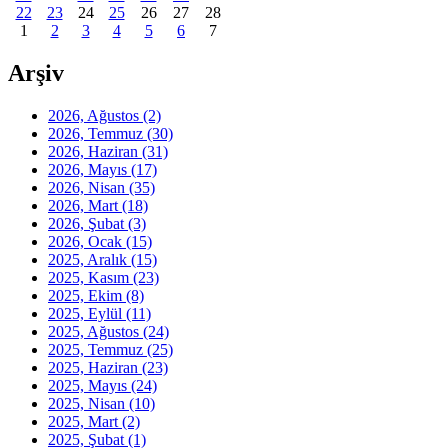
22
23
24
25
26
27
28
1
2
3
4
5
6
7
Arşiv
2026, Ağustos
(2)
2026, Temmuz
(30)
2026, Haziran
(31)
2026, Mayıs
(17)
2026, Nisan
(35)
2026, Mart
(18)
2026, Şubat
(3)
2026, Ocak
(15)
2025, Aralık
(15)
2025, Kasım
(23)
2025, Ekim
(8)
2025, Eylül
(11)
2025, Ağustos
(24)
2025, Temmuz
(25)
2025, Haziran
(23)
2025, Mayıs
(24)
2025, Nisan
(10)
2025, Mart
(2)
2025, Şubat
(1)