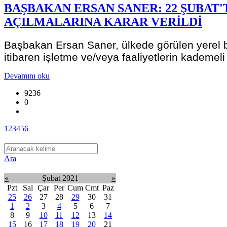
BAŞBAKAN ERSAN SANER: 22 ŞUBAT
AÇILMALARINA KARAR VERİLDİ
Başbakan Ersan Saner, ülkede görülen yerel b
itibaren işletme ve/veya faaliyetlerin kademeli 
Devamını oku
9236
0
1
2
3
4
5
6
Ara
«
Şubat 2021
»
Pzt
Sal
Çar
Per
Cum
Cmt
Paz
25
26
27
28
29
30
31
1
2
3
4
5
6
7
8
9
10
11
12
13
14
15
16
17
18
19
20
21