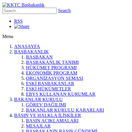
Search
RSS
Menu
ANASAYFA
BAŞBAKANLIK
BAŞBAKAN
BAŞBAKANLIK TANIMI
HÜKÜMET PROGRAMI
EKONOMİK PROGRAM
ORGANİZASYON ŞEMASI
ESKİ BAŞBAKANLAR
ESKİ HÜKÜMETLER
EBYS KULLANAN KURUMLAR
BAKANLAR KURULU
GÖREV DAĞILIMI
BAKANLAR KURULU KARARLARI
BASIN VE HALKLA İLİŞKİLER
BASIN AÇIKLAMALARI
MESAJLAR
BAŞBAKANIN BASIN GÜNDEMİ