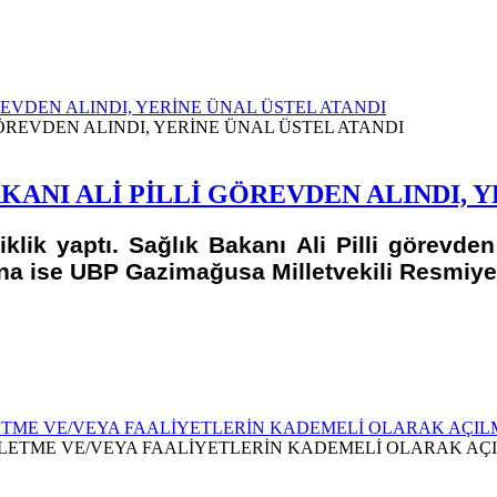
EVDEN ALINDI, YERİNE ÜNAL ÜSTEL ATANDI
ANI ALİ PİLLİ GÖREVDEN ALINDI, Y
ik yaptı. Sağlık Bakanı Ali Pilli görevden 
na ise UBP Gazimağusa Milletvekili Resmiye 
LETME VE/VEYA FAALİYETLERİN KADEMELİ OLARAK AÇI