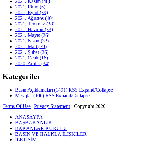
2021, Kasım
(48)
2021, Ekim
(6)
2021, Eylül
(39)
2021, Ağustos
(40)
2021, Temmuz
(38)
2021, Haziran
(33)
2021, Mayıs
(26)
2021, Nisan
(33)
2021, Mart
(39)
2021, Şubat
(26)
2021, Ocak
(16)
2020, Aralık
(34)
Kategoriler
Basın Açıklamaları
(1491)
RSS
Expand/Collapse
Mesajlar
(106)
RSS
Expand/Collapse
Terms Of Use
|
Privacy Statement
-
Copyright 2026
ANASAYFA
BAŞBAKANLIK
BAKANLAR KURULU
BASIN VE HALKLA İLİŞKİLER
İLETİŞİM