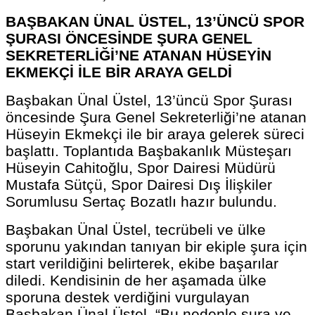
BAŞBAKAN ÜNAL ÜSTEL, 13’ÜNCÜ SPOR
ŞURASI ÖNCESİNDE ŞURA GENEL
SEKRETERLİĞİ’NE ATANAN HÜSEYİN
EKMEKÇİ İLE BİR ARAYA GELDİ
Başbakan Ünal Üstel, 13’üncü Spor Şurası
öncesinde Şura Genel Sekreterliği’ne atanan
Hüseyin Ekmekçi ile bir araya gelerek süreci
başlattı. Toplantıda Başbakanlık Müsteşarı
Hüseyin Cahitoğlu, Spor Dairesi Müdürü
Mustafa Sütçü, Spor Dairesi Dış İlişkiler
Sorumlusu Sertaç Bozatlı hazır bulundu.
Başbakan Ünal Üstel, tecrübeli ve ülke
sporunu yakından tanıyan bir ekiple şura için
start verildiğini belirterek, ekibe başarılar
diledi. Kendisinin de her aşamada ülke
sporuna destek verdiğini vurgulayan
Başbakan Ünal Üstel, “Bu nedenle şura ve