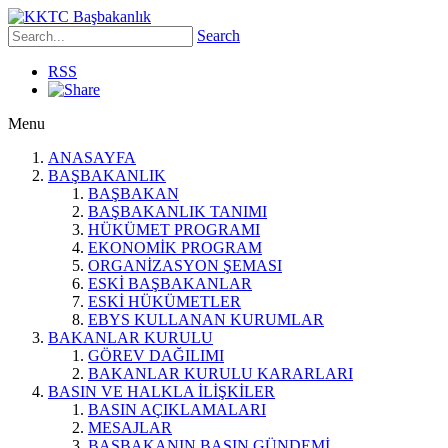
Search
RSS
Menu
ANASAYFA
BAŞBAKANLIK
BAŞBAKAN
BAŞBAKANLIK TANIMI
HÜKÜMET PROGRAMI
EKONOMİK PROGRAM
ORGANİZASYON ŞEMASI
ESKİ BAŞBAKANLAR
ESKİ HÜKÜMETLER
EBYS KULLANAN KURUMLAR
BAKANLAR KURULU
GÖREV DAĞILIMI
BAKANLAR KURULU KARARLARI
BASIN VE HALKLA İLİŞKİLER
BASIN AÇIKLAMALARI
MESAJLAR
BAŞBAKANIN BASIN GÜNDEMİ