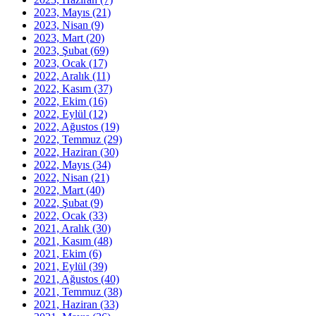
2023, Mayıs
(21)
2023, Nisan
(9)
2023, Mart
(20)
2023, Şubat
(69)
2023, Ocak
(17)
2022, Aralık
(11)
2022, Kasım
(37)
2022, Ekim
(16)
2022, Eylül
(12)
2022, Ağustos
(19)
2022, Temmuz
(29)
2022, Haziran
(30)
2022, Mayıs
(34)
2022, Nisan
(21)
2022, Mart
(40)
2022, Şubat
(9)
2022, Ocak
(33)
2021, Aralık
(30)
2021, Kasım
(48)
2021, Ekim
(6)
2021, Eylül
(39)
2021, Ağustos
(40)
2021, Temmuz
(38)
2021, Haziran
(33)