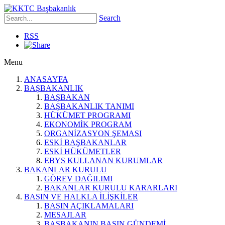
Search
RSS
Menu
ANASAYFA
BAŞBAKANLIK
BAŞBAKAN
BAŞBAKANLIK TANIMI
HÜKÜMET PROGRAMI
EKONOMİK PROGRAM
ORGANİZASYON ŞEMASI
ESKİ BAŞBAKANLAR
ESKİ HÜKÜMETLER
EBYS KULLANAN KURUMLAR
BAKANLAR KURULU
GÖREV DAĞILIMI
BAKANLAR KURULU KARARLARI
BASIN VE HALKLA İLİŞKİLER
BASIN AÇIKLAMALARI
MESAJLAR
BAŞBAKANIN BASIN GÜNDEMİ