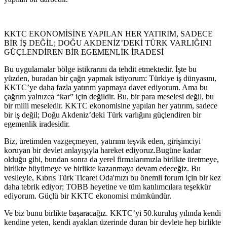
KKTC EKONOMİSİNE YAPILAN HER YATIRIM, SADECE
BİR İŞ DEĞİL; DOĞU AKDENİZ’DEKİ TÜRK VARLIĞINI
GÜÇLENDİREN BİR EGEMENLİK İRADESİ
Bu uygulamalar bölge istikrarını da tehdit etmektedir. İşte bu
yüzden, buradan bir çağrı yapmak istiyorum: Türkiye iş dünyasını,
KKTC’ye daha fazla yatırım yapmaya davet ediyorum. Ama bu
çağrım yalnızca “kar” için değildir. Bu, bir para meselesi değil, bu
bir milli meseledir. KKTC ekonomisine yapılan her yatırım, sadece
bir iş değil; Doğu Akdeniz’deki Türk varlığını güçlendiren bir
egemenlik iradesidir.
Biz, üretimden vazgeçmeyen, yatırımı teşvik eden, girişimciyi
koruyan bir devlet anlayışıyla hareket ediyoruz.Bugüne kadar
olduğu gibi, bundan sonra da yerel firmalarımızla birlikte üretmeye,
birlikte büyümeye ve birlikte kazanmaya devam edeceğiz. Bu
vesileyle, Kıbrıs Türk Ticaret Oda'mızı bu önemli forum için bir kez
daha tebrik ediyor; TOBB heyetine ve tüm katılımcılara teşekkür
ediyorum. Güçlü bir KKTC ekonomisi mümkündür.
Ve biz bunu birlikte başaracağız. KKTC’yi 50.kuruluş yılında kendi
kendine yeten, kendi ayakları üzerinde duran bir devlete hep birlikte