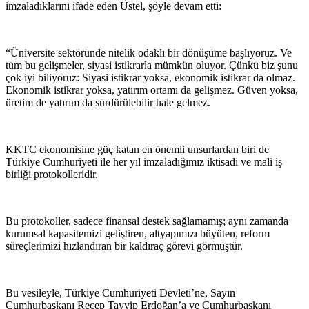
imzaladıklarını ifade eden Üstel, şöyle devam etti:
“Üniversite sektöründe nitelik odaklı bir dönüşüme başlıyoruz. Ve
tüm bu gelişmeler, siyasi istikrarla mümkün oluyor. Çünkü biz şunu
çok iyi biliyoruz: Siyasi istikrar yoksa, ekonomik istikrar da olmaz.
Ekonomik istikrar yoksa, yatırım ortamı da gelişmez. Güven yoksa,
üretim de yatırım da sürdürülebilir hale gelmez.
KKTC ekonomisine güç katan en önemli unsurlardan biri de
Türkiye Cumhuriyeti ile her yıl imzaladığımız iktisadi ve mali iş
birliği protokolleridir.
Bu protokoller, sadece finansal destek sağlamamış; aynı zamanda
kurumsal kapasitemizi geliştiren, altyapımızı büyüten, reform
süreçlerimizi hızlandıran bir kaldıraç görevi görmüştür.
Bu vesileyle, Türkiye Cumhuriyeti Devleti’ne, Sayın
Cumhurbaşkanı Recep Tayyip Erdoğan’a ve Cumhurbaşkanı