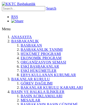
Search
RSS
Menu
ANASAYFA
BAŞBAKANLIK
BAŞBAKAN
BAŞBAKANLIK TANIMI
HÜKÜMET PROGRAMI
EKONOMİK PROGRAM
ORGANİZASYON ŞEMASI
ESKİ BAŞBAKANLAR
ESKİ HÜKÜMETLER
EBYS KULLANAN KURUMLAR
BAKANLAR KURULU
GÖREV DAĞILIMI
BAKANLAR KURULU KARARLARI
BASIN VE HALKLA İLİŞKİLER
BASIN AÇIKLAMALARI
MESAJLAR
BAŞBAKANIN BASIN GÜNDEMİ