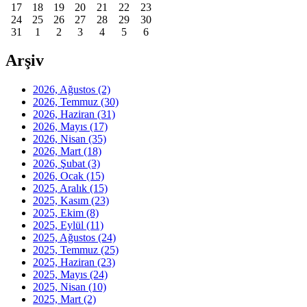
17
18
19
20
21
22
23
24
25
26
27
28
29
30
31
1
2
3
4
5
6
Arşiv
2026, Ağustos
(2)
2026, Temmuz
(30)
2026, Haziran
(31)
2026, Mayıs
(17)
2026, Nisan
(35)
2026, Mart
(18)
2026, Şubat
(3)
2026, Ocak
(15)
2025, Aralık
(15)
2025, Kasım
(23)
2025, Ekim
(8)
2025, Eylül
(11)
2025, Ağustos
(24)
2025, Temmuz
(25)
2025, Haziran
(23)
2025, Mayıs
(24)
2025, Nisan
(10)
2025, Mart
(2)