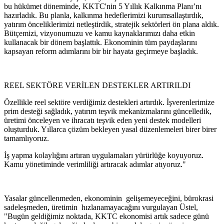
bu hükümet döneminde, KKTC'nin 5 Yıllık Kalkınma Planı’nı
hazırladık. Bu planla, kalkınma hedeflerimizi kurumsallaştırdık,
yatırım önceliklerimizi netleştirdik, stratejik sektörleri ön plana aldık.
Bütçemizi, vizyonumuzu ve kamu kaynaklarımızı daha etkin
kullanacak bir dönem başlattık. Ekonominin tüm paydaşlarını
kapsayan reform adımlarını bir bir hayata geçirmeye başladık.
REEL SEKTÖRE VERİLEN DESTEKLER ARTIRILDI
Özellikle reel sektöre verdiğimiz destekleri artırdık. İşverenlerimize
prim desteği sağladık, yatırım teşvik mekanizmalarını güncelledik,
üretimi önceleyen ve ihracatı teşvik eden yeni destek modelleri
oluşturduk. Yıllarca çözüm bekleyen yasal düzenlemeleri birer birer
tamamlıyoruz.
İş yapma kolaylığını artıran uygulamaları yürürlüğe koyuyoruz.
Kamu yönetiminde verimliliği artıracak adımlar atıyoruz."
Yasalar güncellenmeden, ekonominin gelişemeyeceğini, bürokrasi
sadeleşmeden, üretimin hızlanamayacağını vurgulayan Üstel,
"Bugün geldiğimiz noktada, KKTC ekonomisi artık sadece günü