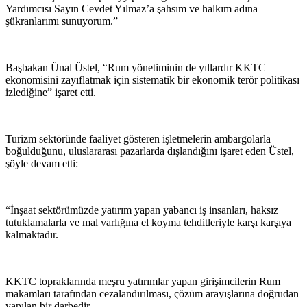
Yardımcısı Sayın Cevdet Yılmaz’a şahsım ve halkım adına
şükranlarımı sunuyorum.”
Başbakan Ünal Üstel, “Rum yönetiminin de yıllardır KKTC
ekonomisini zayıflatmak için sistematik bir ekonomik terör politikası
izlediğine” işaret etti.
Turizm sektöründe faaliyet gösteren işletmelerin ambargolarla
boğulduğunu, uluslararası pazarlarda dışlandığını işaret eden Üstel,
şöyle devam etti:
“İnşaat sektörümüzde yatırım yapan yabancı iş insanları, haksız
tutuklamalarla ve mal varlığına el koyma tehditleriyle karşı karşıya
kalmaktadır.
KKTC topraklarında meşru yatırımlar yapan girişimcilerin Rum
makamları tarafından cezalandırılması, çözüm arayışlarına doğrudan
yapılan bir darbedir.