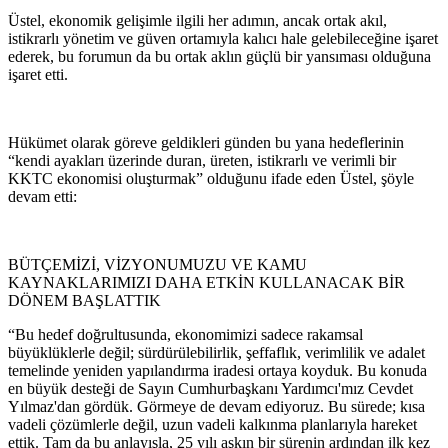
Üstel, ekonomik gelişimle ilgili her adımın, ancak ortak akıl,
istikrarlı yönetim ve güven ortamıyla kalıcı hale gelebileceğine işaret
ederek, bu forumun da bu ortak aklın güçlü bir yansıması olduğuna
işaret etti.
Hükümet olarak göreve geldikleri günden bu yana hedeflerinin
“kendi ayakları üzerinde duran, üreten, istikrarlı ve verimli bir
KKTC ekonomisi oluşturmak” olduğunu ifade eden Üstel, şöyle
devam etti:
BÜTÇEMİZİ, VİZYONUMUZU VE KAMU
KAYNAKLARIMIZI DAHA ETKİN KULLANACAK BİR
DÖNEM BAŞLATTIK
“Bu hedef doğrultusunda, ekonomimizi sadece rakamsal
büyüklüklerle değil; sürdürülebilirlik, şeffaflık, verimlilik ve adalet
temelinde yeniden yapılandırma iradesi ortaya koyduk. Bu konuda
en büyük desteği de Sayın Cumhurbaşkanı Yardımcı'mız Cevdet
Yılmaz'dan gördük. Görmeye de devam ediyoruz. Bu sürede; kısa
vadeli çözümlerle değil, uzun vadeli kalkınma planlarıyla hareket
ettik. Tam da bu anlayışla, 25 yılı aşkın bir sürenin ardından ilk kez