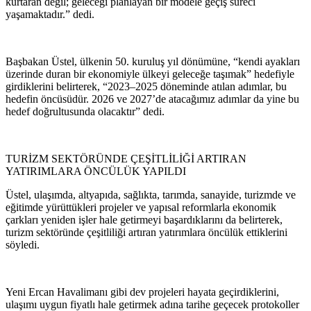
kurtaran değil; geleceği planlayan bir modele geçiş süreci
yaşamaktadır.” dedi.
Başbakan Üstel, ülkenin 50. kuruluş yıl dönümüne, “kendi ayakları
üzerinde duran bir ekonomiyle ülkeyi geleceğe taşımak” hedefiyle
girdiklerini belirterek, “2023–2025 döneminde atılan adımlar, bu
hedefin öncüsüdür. 2026 ve 2027’de atacağımız adımlar da yine bu
hedef doğrultusunda olacaktır” dedi.
TURİZM SEKTÖRÜNDE ÇEŞİTLİLİĞİ ARTIRAN
YATIRIMLARA ÖNCÜLÜK YAPILDI
Üstel, ulaşımda, altyapıda, sağlıkta, tarımda, sanayide, turizmde ve
eğitimde yürüttükleri projeler ve yapısal reformlarla ekonomik
çarkları yeniden işler hale getirmeyi başardıklarını da belirterek,
turizm sektöründe çeşitliliği artıran yatırımlara öncülük ettiklerini
söyledi.
Yeni Ercan Havalimanı gibi dev projeleri hayata geçirdiklerini,
ulaşımı uygun fiyatlı hale getirmek adına tarihe geçecek protokoller