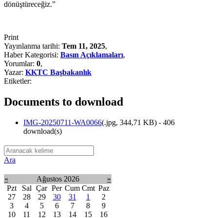
dönüştüreceğiz.”
Print
Yayınlanma tarihi:
Tem 11, 2025
,
Haber Kategorisi:
Basın Açıklamaları
,
Yorumlar:
0
,
Yazar:
KKTC Başbakanlık
Etiketler:
Documents to download
IMG-20250711-WA0066
(
.jpg,
344,71 KB
) - 406
download(s)
Ara
«
Ağustos 2026
»
Pzt
Sal
Çar
Per
Cum
Cmt
Paz
27
28
29
30
31
1
2
3
4
5
6
7
8
9
10
11
12
13
14
15
16