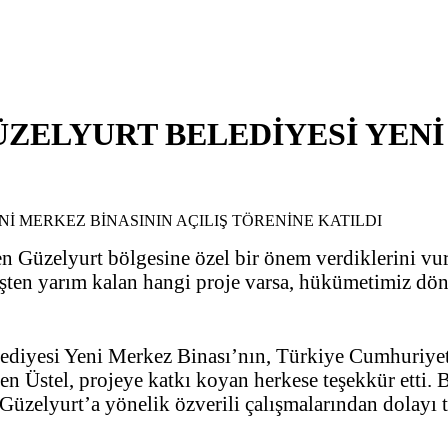
ZELYURT BELEDİYESİ YENİ
ren Güzelyurt bölgesine özel bir önem verdiklerini v
işten yarım kalan hangi proje varsa, hükümetimiz dön
elediyesi Yeni Merkez Binası’nın, Türkiye Cumhuriy
rten Üstel, projeye katkı koyan herkese teşekkür etti.
zelyurt’a yönelik özverili çalışmalarından dolayı teş