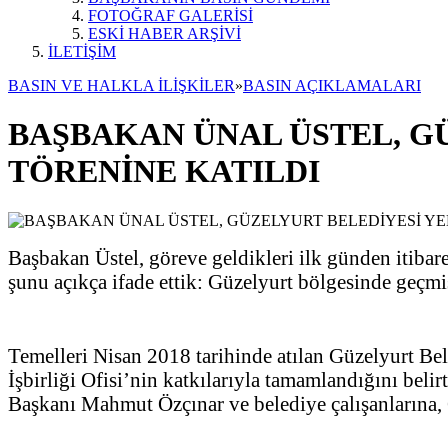
FOTOĞRAF GALERİSİ
ESKİ HABER ARŞİVİ
İLETİŞİM
BASIN VE HALKLA İLİŞKİLER
»
BASIN AÇIKLAMALARI
BAŞBAKAN ÜNAL ÜSTEL, GÜ
TÖRENİNE KATILDI
Başbakan Üstel, göreve geldikleri ilk günden itiba
şunu açıkça ifade ettik: Güzelyurt bölgesinde geçm
Temelleri Nisan 2018 tarihinde atılan Güzelyurt B
İşbirliği Ofisi’nin katkılarıyla tamamlandığını beli
Başkanı Mahmut Özçınar ve belediye çalışanlarına, Gü