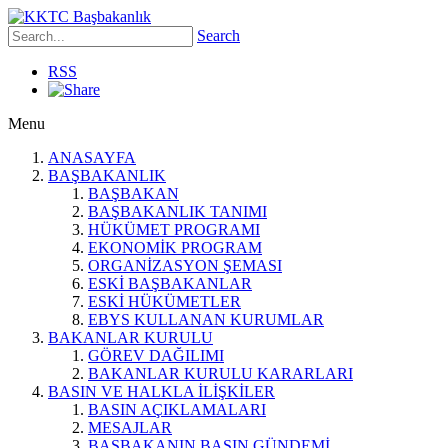
Search
RSS
Menu
ANASAYFA
BAŞBAKANLIK
BAŞBAKAN
BAŞBAKANLIK TANIMI
HÜKÜMET PROGRAMI
EKONOMİK PROGRAM
ORGANİZASYON ŞEMASI
ESKİ BAŞBAKANLAR
ESKİ HÜKÜMETLER
EBYS KULLANAN KURUMLAR
BAKANLAR KURULU
GÖREV DAĞILIMI
BAKANLAR KURULU KARARLARI
BASIN VE HALKLA İLİŞKİLER
BASIN AÇIKLAMALARI
MESAJLAR
BAŞBAKANIN BASIN GÜNDEMİ