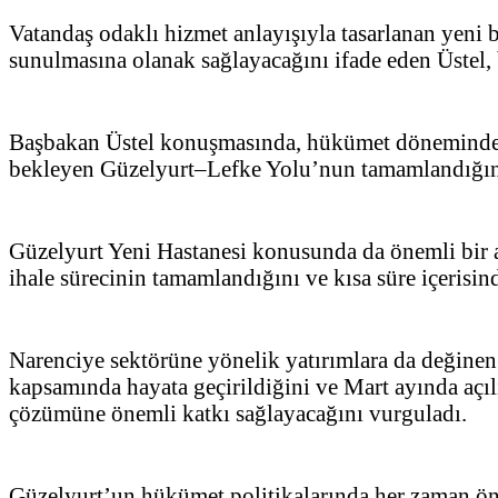
Vatandaş odaklı hizmet anlayışıyla tasarlanan yeni be
sunulmasına olanak sağlayacağını ifade eden Üstel, 
Başbakan Üstel konuşmasında, hükümet döneminde Gü
bekleyen Güzelyurt–Lefke Yolu’nun tamamlandığını ha
Güzelyurt Yeni Hastanesi konusunda da önemli bir a
ihale sürecinin tamamlandığını ve kısa süre içerisind
Narenciye sektörüne yönelik yatırımlara da değine
kapsamında hayata geçirildiğini ve Mart ayında açılı
çözümüne önemli katkı sağlayacağını vurguladı.
Güzelyurt’un hükümet politikalarında her zaman önc