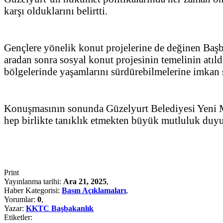
karşı olduklarını belirtti.
Gençlere yönelik konut projelerine de değinen Başb
aradan sonra sosyal konut projesinin temelinin atıld
bölgelerinde yaşamlarını sürdürebilmelerine imkan s
Konuşmasının sonunda Güzelyurt Belediyesi Yeni Me
hep birlikte tanıklık etmekten büyük mutluluk duy
Print
Yayınlanma tarihi:
Ara 21, 2025
,
Haber Kategorisi:
Basın Açıklamaları
,
Yorumlar:
0
,
Yazar:
KKTC Başbakanlık
Etiketler: