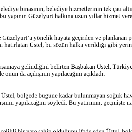
lediye binasının, belediye hizmetlerinin tek çatı altın
bu yapının Güzelyurt halkına uzun yıllar hizmet vere
zelyurt’a yönelik hayata geçirilen ve planlanan pr
tırlatan Üstel, bu sözün halka verildiği gibi yerine 
şamaya gelindiğini belirten Başbakan Üstel, Türkiye
e onun da açılışının yapılacağını açıkladı.
n Üstel, bölgede bugüne kadar bulunmayan soğuk hava
şının yapılacağını söyledi. Bu yatırımın, geçmişte nar
elikli bir yere sahip olduğunu ifade eden Üstel, böl