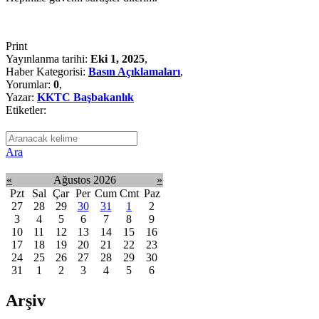
Print
Yayınlanma tarihi:
Eki 1, 2025
,
Haber Kategorisi:
Basın Açıklamaları
,
Yorumlar:
0
,
Yazar:
KKTC Başbakanlık
Etiketler:
Ara
«
Ağustos 2026
»
Pzt
Sal
Çar
Per
Cum
Cmt
Paz
27
28
29
30
31
1
2
3
4
5
6
7
8
9
10
11
12
13
14
15
16
17
18
19
20
21
22
23
24
25
26
27
28
29
30
31
1
2
3
4
5
6
Arşiv