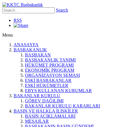
Search
RSS
Menu
ANASAYFA
BAŞBAKANLIK
BAŞBAKAN
BAŞBAKANLIK TANIMI
HÜKÜMET PROGRAMI
EKONOMİK PROGRAM
ORGANİZASYON ŞEMASI
ESKİ BAŞBAKANLAR
ESKİ HÜKÜMETLER
EBYS KULLANAN KURUMLAR
BAKANLAR KURULU
GÖREV DAĞILIMI
BAKANLAR KURULU KARARLARI
BASIN VE HALKLA İLİŞKİLER
BASIN AÇIKLAMALARI
MESAJLAR
BAŞBAKANIN BASIN GÜNDEMİ