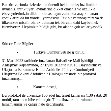
Bu süre zarfında sizlerden en önemli beklentimiz; hız limitlerine
uymanız, trafik uyarı levhalarına dikkat etmeniz ve özellikle
ebeveynlerimizin dikkatli olması, aynı zamanda araç kullanan
çocuklarını da bu yönde uyarmasıdır. Tek bir vatandaşımızı ya da
ülkemizde misafir olarak bulunan tek bir canı dahi kaybetmek
istemiyoruz. Hepimizin bildiği gibi, bu alanda çok acılar yaşadık.
Sürece Dair Bilgiler
• Türkiye Cumhuriyeti ile iş birliği:
31 Mart 2023 tarihinde imzalanan İktisadi ve Mali İşbirliği
Anlaşması kapsamında, 27 Eylül 2023’te KKTC Bayındırlık ve
Ulaştırma Bakanımız Erhan Arıklı ile Türkiye Cumhuriyeti
Ulaştırma Bakanı Abdulkadir Uraloğlu arasında bir protokol
imzalanmıştır.
• Kamera desteği:
Bu protokol ile ülkemize 150 adet hız tespit kamerası (130 sabit, 20
mobil) tamamen hibe edilmiştir. Tüm cihazların kurulumu
tamamlanmış ve çalışır hale getirilmiştir.