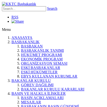
Search
RSS
Menu
ANASAYFA
BAŞBAKANLIK
BAŞBAKAN
BAŞBAKANLIK TANIMI
HÜKÜMET PROGRAMI
EKONOMİK PROGRAM
ORGANİZASYON ŞEMASI
ESKİ BAŞBAKANLAR
ESKİ HÜKÜMETLER
EBYS KULLANAN KURUMLAR
BAKANLAR KURULU
GÖREV DAĞILIMI
BAKANLAR KURULU KARARLARI
BASIN VE HALKLA İLİŞKİLER
BASIN AÇIKLAMALARI
MESAJLAR
BAŞBAKANIN BASIN GÜNDEMİ