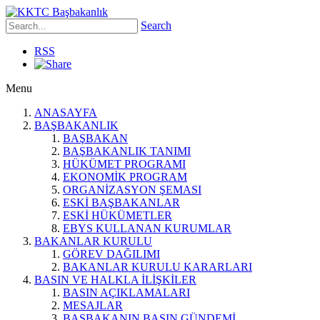
Search
RSS
Menu
ANASAYFA
BAŞBAKANLIK
BAŞBAKAN
BAŞBAKANLIK TANIMI
HÜKÜMET PROGRAMI
EKONOMİK PROGRAM
ORGANİZASYON ŞEMASI
ESKİ BAŞBAKANLAR
ESKİ HÜKÜMETLER
EBYS KULLANAN KURUMLAR
BAKANLAR KURULU
GÖREV DAĞILIMI
BAKANLAR KURULU KARARLARI
BASIN VE HALKLA İLİŞKİLER
BASIN AÇIKLAMALARI
MESAJLAR
BAŞBAKANIN BASIN GÜNDEMİ