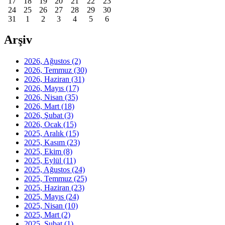
17
18
19
20
21
22
23
24
25
26
27
28
29
30
31
1
2
3
4
5
6
Arşiv
2026, Ağustos
(2)
2026, Temmuz
(30)
2026, Haziran
(31)
2026, Mayıs
(17)
2026, Nisan
(35)
2026, Mart
(18)
2026, Şubat
(3)
2026, Ocak
(15)
2025, Aralık
(15)
2025, Kasım
(23)
2025, Ekim
(8)
2025, Eylül
(11)
2025, Ağustos
(24)
2025, Temmuz
(25)
2025, Haziran
(23)
2025, Mayıs
(24)
2025, Nisan
(10)
2025, Mart
(2)
2025, Şubat
(1)