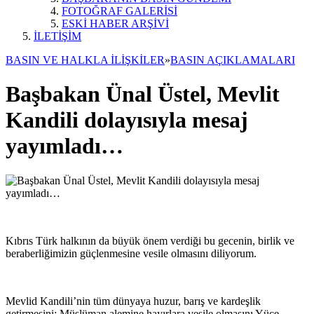
FOTOĞRAF GALERİSİ
ESKİ HABER ARŞİVİ
İLETİŞİM
BASIN VE HALKLA İLİŞKİLER
»
BASIN AÇIKLAMALARI
Başbakan Ünal Üstel, Mevlit
Kandili dolayısıyla mesaj
yayımladı…
Kıbrıs Türk halkının da büyük önem verdiği bu gecenin, birlik ve
beraberliğimizin güçlenmesine vesile olmasını diliyorum.
Mevlid Kandili’nin tüm dünyaya huzur, barış ve kardeşlik
getirmesini; Müslüman alemine hayırlara vesile olmasını Yüce