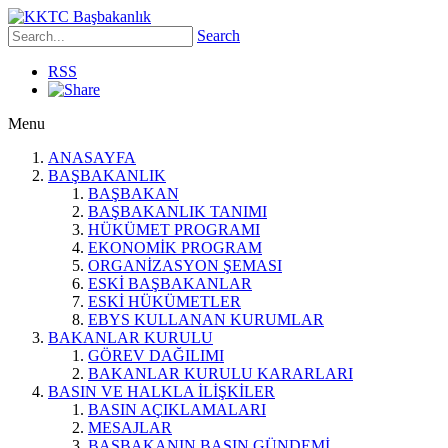
Search
RSS
Menu
ANASAYFA
BAŞBAKANLIK
BAŞBAKAN
BAŞBAKANLIK TANIMI
HÜKÜMET PROGRAMI
EKONOMİK PROGRAM
ORGANİZASYON ŞEMASI
ESKİ BAŞBAKANLAR
ESKİ HÜKÜMETLER
EBYS KULLANAN KURUMLAR
BAKANLAR KURULU
GÖREV DAĞILIMI
BAKANLAR KURULU KARARLARI
BASIN VE HALKLA İLİŞKİLER
BASIN AÇIKLAMALARI
MESAJLAR
BAŞBAKANIN BASIN GÜNDEMİ