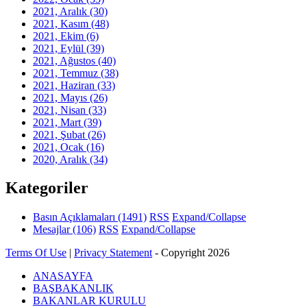
2021, Aralık
(30)
2021, Kasım
(48)
2021, Ekim
(6)
2021, Eylül
(39)
2021, Ağustos
(40)
2021, Temmuz
(38)
2021, Haziran
(33)
2021, Mayıs
(26)
2021, Nisan
(33)
2021, Mart
(39)
2021, Şubat
(26)
2021, Ocak
(16)
2020, Aralık
(34)
Kategoriler
Basın Açıklamaları
(1491)
RSS
Expand/Collapse
Mesajlar
(106)
RSS
Expand/Collapse
Terms Of Use
|
Privacy Statement
-
Copyright 2026
ANASAYFA
BAŞBAKANLIK
BAKANLAR KURULU