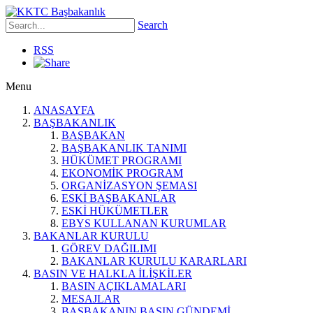
Search
RSS
Menu
ANASAYFA
BAŞBAKANLIK
BAŞBAKAN
BAŞBAKANLIK TANIMI
HÜKÜMET PROGRAMI
EKONOMİK PROGRAM
ORGANİZASYON ŞEMASI
ESKİ BAŞBAKANLAR
ESKİ HÜKÜMETLER
EBYS KULLANAN KURUMLAR
BAKANLAR KURULU
GÖREV DAĞILIMI
BAKANLAR KURULU KARARLARI
BASIN VE HALKLA İLİŞKİLER
BASIN AÇIKLAMALARI
MESAJLAR
BAŞBAKANIN BASIN GÜNDEMİ