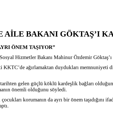
 AİLE BAKANI GÖKTAŞ’I K
YRI ÖNEM TAŞIYOR”
Sosyal Hizmetler Bakanı Mahinur Özdemir Göktaş’ı k
i KKTC’de ağırlamaktan duydukları memnuniyeti dil
arihten gelen güçlü köklü kardeşlik bağları olduğun
rmanın önemli olduğunu söyledi.
n çocukları korumanın da ayrı bir önem taşıdığını ifa
aptı.