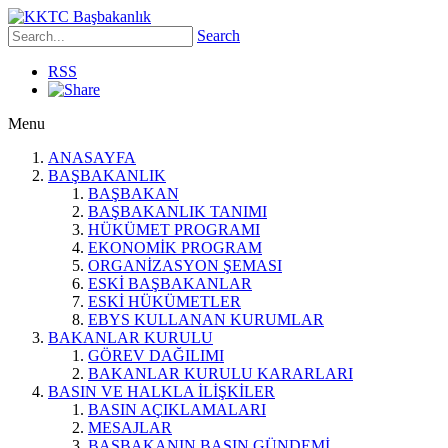
Search
RSS
Menu
ANASAYFA
BAŞBAKANLIK
BAŞBAKAN
BAŞBAKANLIK TANIMI
HÜKÜMET PROGRAMI
EKONOMİK PROGRAM
ORGANİZASYON ŞEMASI
ESKİ BAŞBAKANLAR
ESKİ HÜKÜMETLER
EBYS KULLANAN KURUMLAR
BAKANLAR KURULU
GÖREV DAĞILIMI
BAKANLAR KURULU KARARLARI
BASIN VE HALKLA İLİŞKİLER
BASIN AÇIKLAMALARI
MESAJLAR
BAŞBAKANIN BASIN GÜNDEMİ