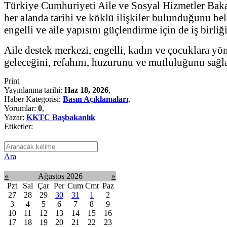
Türkiye Cumhuriyeti Aile ve Sosyal Hizmetler Bak
her alanda tarihi ve köklü ilişkiler bulunduğunu bel
engelli ve aile yapısını güçlendirme için de iş birliği
Aile destek merkezi, engelli, kadın ve çocuklara yön
geleceğini, refahını, huzurunu ve mutluluğunu sağ
Print
Yayınlanma tarihi:
Haz 18, 2026
,
Haber Kategorisi:
Basın Açıklamaları
,
Yorumlar:
0
,
Yazar:
KKTC Başbakanlık
Etiketler:
Ara
«
Ağustos 2026
»
Pzt
Sal
Çar
Per
Cum
Cmt
Paz
27
28
29
30
31
1
2
3
4
5
6
7
8
9
10
11
12
13
14
15
16
17
18
19
20
21
22
23