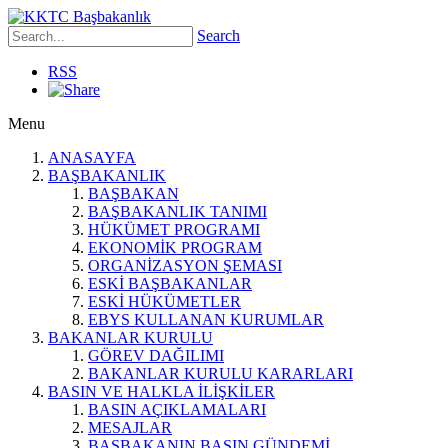
Search
RSS
Menu
ANASAYFA
BAŞBAKANLIK
BAŞBAKAN
BAŞBAKANLIK TANIMI
HÜKÜMET PROGRAMI
EKONOMİK PROGRAM
ORGANİZASYON ŞEMASI
ESKİ BAŞBAKANLAR
ESKİ HÜKÜMETLER
EBYS KULLANAN KURUMLAR
BAKANLAR KURULU
GÖREV DAĞILIMI
BAKANLAR KURULU KARARLARI
BASIN VE HALKLA İLİŞKİLER
BASIN AÇIKLAMALARI
MESAJLAR
BAŞBAKANIN BASIN GÜNDEMİ