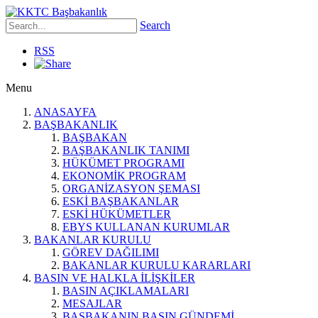
Search
RSS
Menu
ANASAYFA
BAŞBAKANLIK
BAŞBAKAN
BAŞBAKANLIK TANIMI
HÜKÜMET PROGRAMI
EKONOMİK PROGRAM
ORGANİZASYON ŞEMASI
ESKİ BAŞBAKANLAR
ESKİ HÜKÜMETLER
EBYS KULLANAN KURUMLAR
BAKANLAR KURULU
GÖREV DAĞILIMI
BAKANLAR KURULU KARARLARI
BASIN VE HALKLA İLİŞKİLER
BASIN AÇIKLAMALARI
MESAJLAR
BAŞBAKANIN BASIN GÜNDEMİ