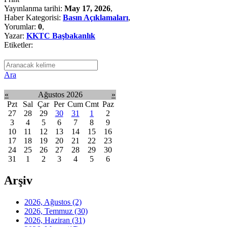
Yayınlanma tarihi:
May 17, 2026
,
Haber Kategorisi:
Basın Açıklamaları
,
Yorumlar:
0
,
Yazar:
KKTC Başbakanlık
Etiketler:
Ara
«
Ağustos 2026
»
Pzt
Sal
Çar
Per
Cum
Cmt
Paz
27
28
29
30
31
1
2
3
4
5
6
7
8
9
10
11
12
13
14
15
16
17
18
19
20
21
22
23
24
25
26
27
28
29
30
31
1
2
3
4
5
6
Arşiv
2026, Ağustos
(2)
2026, Temmuz
(30)
2026, Haziran
(31)