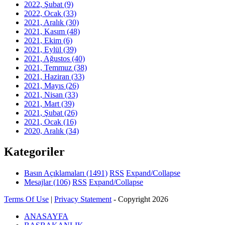
2022, Şubat
(9)
2022, Ocak
(33)
2021, Aralık
(30)
2021, Kasım
(48)
2021, Ekim
(6)
2021, Eylül
(39)
2021, Ağustos
(40)
2021, Temmuz
(38)
2021, Haziran
(33)
2021, Mayıs
(26)
2021, Nisan
(33)
2021, Mart
(39)
2021, Şubat
(26)
2021, Ocak
(16)
2020, Aralık
(34)
Kategoriler
Basın Açıklamaları
(1491)
RSS
Expand/Collapse
Mesajlar
(106)
RSS
Expand/Collapse
Terms Of Use
|
Privacy Statement
-
Copyright 2026
ANASAYFA