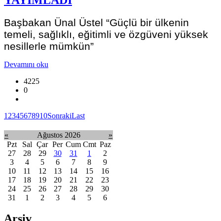
YAYIMLADI
Başbakan Ünal Üstel “Güçlü bir ülkenin
temeli, sağlıklı, eğitimli ve özgüveni yüksek
nesillerle mümkün”
Devamını oku
4225
0
1
2
3
4
5
6
7
8
9
10
Sonraki
Last
«
Ağustos 2026
»
Pzt
Sal
Çar
Per
Cum
Cmt
Paz
27
28
29
30
31
1
2
3
4
5
6
7
8
9
10
11
12
13
14
15
16
17
18
19
20
21
22
23
24
25
26
27
28
29
30
31
1
2
3
4
5
6
Arşiv