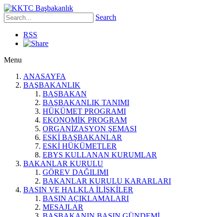
Search
RSS
Menu
ANASAYFA
BAŞBAKANLIK
BAŞBAKAN
BAŞBAKANLIK TANIMI
HÜKÜMET PROGRAMI
EKONOMİK PROGRAM
ORGANİZASYON ŞEMASI
ESKİ BAŞBAKANLAR
ESKİ HÜKÜMETLER
EBYS KULLANAN KURUMLAR
BAKANLAR KURULU
GÖREV DAĞILIMI
BAKANLAR KURULU KARARLARI
BASIN VE HALKLA İLİŞKİLER
BASIN AÇIKLAMALARI
MESAJLAR
BAŞBAKANIN BASIN GÜNDEMİ